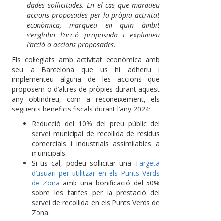
dades sol·licitades. En el cas que marqueu
accions proposades per la pròpia activitat
econòmica, marqueu en quin àmbit
s’engloba l’acció proposada i expliqueu
l’acció o accions proposades.
Els col·legiats amb activitat econòmica amb
seu a Barcelona que us hi adheriu i
implementeu alguna de les accions que
proposem o d’altres de pròpies durant aquest
any obtindreu, com a reconeixement, els
següents beneficis fiscals durant l’any 2024:
Reducció del 10% del preu públic del
servei municipal de recollida de residus
comercials i industrials assimilables a
municipals.
Si us cal, podeu sol·licitar una
Targeta
d’usuari per utilitzar en els Punts Verds
de Zona
amb una bonificació del 50%
sobre les tarifes per la prestació del
servei de recollida en els Punts Verds de
Zona.