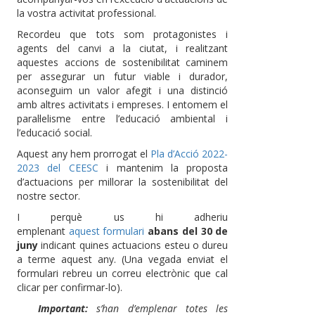
la vostra activitat professional.
Recordeu que tots som protagonistes i
agents del canvi a la ciutat, i realitzant
aquestes accions de sostenibilitat caminem
per assegurar un futur viable i durador,
aconseguim un valor afegit i una distinció
amb altres activitats i empreses. I entomem el
paral·lelisme entre l’educació ambiental i
l’educació social.
Aquest any hem prorrogat el
Pla d’Acció 2022-
2023 del CEESC
i mantenim la proposta
d’actuacions per millorar la sostenibilitat del
nostre sector.
I perquè us hi adheriu
emplenant
aquest formulari
abans del 30 de
juny
indicant quines actuacions esteu o dureu
a terme aquest any. (Una vegada enviat el
formulari rebreu un correu electrònic que cal
clicar per confirmar-lo).
Important:
s’han d’emplenar totes les