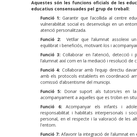
Aquestes són les funcions oficials de les educ
educatius consensuades pel grup de treball:
Funció 1:
Garantir que l’acollida al centre edu
vulnerabilitat social es desenvolupi en un entor
atenció personalitzada.
Funció 2:
Vetllar que l’alumnat assoleixi u
equilibrat i beneficiós, motivant-los i acompanyan
Funció 3:
Col·laborar en l’atenció, detecció i
l’alumnat així com en la mediació i resolució de c
Funció 4:
Col·laborar amb l’equip directiu dava
amb els protocols establerts en coordinació amb
comissió d’absentisme del municipi.
Funció 5:
Donar suport als tutors/es en la 
acompanyament a aquelles que es trobin en situaci
Funció 6:
Acompanyar els infants i adole
responsabilitat i habilitats interpersonals i soc
personal, en el respecte i la valoració de les a
l'entorn.
Funció 7:
Afavorir la integració de l’alumnat en e