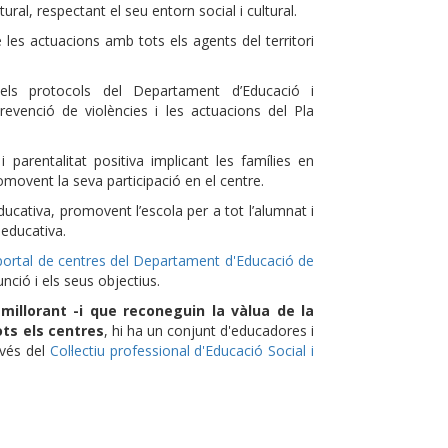
ltural, respectant el seu entorn social i cultural.
e les actuacions amb tots els agents del territori
s protocols del Departament d’Educació i
revenció de violències i les actuacions del Pla
 parentalitat positiva implicant les famílies en
promovent la seva participació en el centre.
ucativa, promovent l’escola per a tot l’alumnat i
 educativa.
portal de centres del Departament d'Educació de
nció i els seus objectius.
millorant -i que reconeguin la vàlua de la
ots els centres
, hi ha un conjunt d'educadores i
avés del
Col·lectiu professional d'Educació Social i