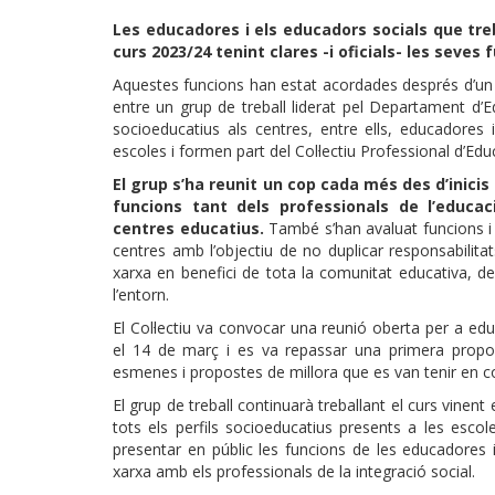
Les educadores i els educadors socials que tr
curs 2023/24 tenint clares -i oficials- les seves 
Aquestes funcions han estat acordades després d’un 
entre un grup de treball liderat pel Departament d’Ed
socioeducatius als centres, entre ells, educadores
escoles i formen part del Col·lectiu Professional d’Edu
El grup s’ha reunit un cop cada més des d’inicis 
funcions tant dels professionals de l’educac
centres educatius.
També s’han avaluat funcions i t
centres amb l’objectiu de no duplicar responsabilitat
xarxa en benefici de tota la comunitat educativa, des
l’entorn.
El Col·lectiu va convocar una reunió oberta per a ed
el 14 de març i es va repassar una primera propos
esmenes i propostes de millora que es van tenir en com
El grup de treball continuarà treballant el curs vinent 
tots els perfils socioeducatius presents a les escol
presentar en públic les funcions de les educadores 
xarxa amb els professionals de la integració social.