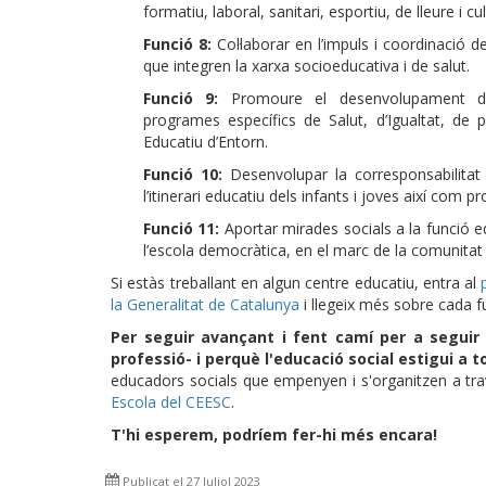
formatiu, laboral, sanitari, esportiu, de lleure i cu
Funció 8:
Col·laborar en l’impuls i coordinació d
que integren la xarxa socioeducativa i de salut.
Funció 9:
Promoure el desenvolupament del
programes específics de Salut, d’Igualtat, de p
Educatiu d’Entorn.
Funció 10:
Desenvolupar la corresponsabilitat i
l’itinerari educatiu dels infants i joves així com 
Funció 11:
Aportar mirades socials a la funció ed
l’escola democràtica, en el marc de la comunitat
Si estàs treballant en algun centre educatiu, entra al
la Generalitat de Catalunya
i llegeix més sobre cada fu
Per seguir avançant i fent camí per a seguir 
professió- i perquè l'educació social estigui a t
educadors socials que empenyen i s'organitzen a tr
Escola del CEESC
.
T'hi esperem, podríem fer-hi més encara!
Publicat el 27 Juliol 2023