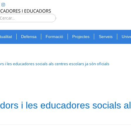
Type 2 or
more
Cerca
characters
for
tualitat
Defensa
Formació
Projectes
Serveis
Unive
results.
s i les educadores socials als centres escolars ja són oficials
ors i les educadores socials al