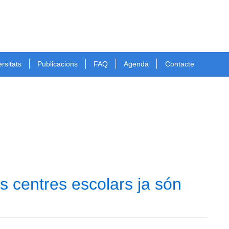
rsitats
Publicacions
FAQ
Agenda
Contacte
s centres escolars ja són