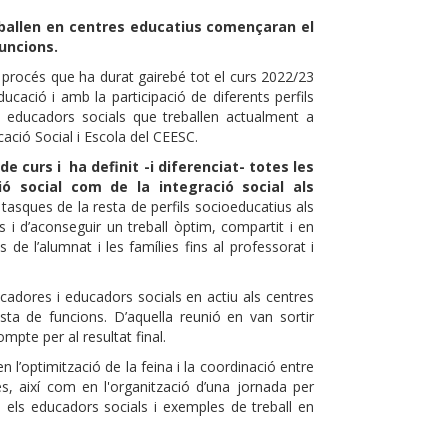
eballen en centres educatius començaran el
funcions.
procés que ha durat gairebé tot el curs 2022/23
ucació i amb la participació de diferents perfils
 i educadors socials que treballen actualment a
cació Social i Escola del CEESC.
de curs i ha definit -i diferenciat- totes les
ió social com de la integració social als
asques de la resta de perfils socioeducatius als
s i d’aconseguir un treball òptim, compartit i en
 de l’alumnat i les famílies fins al professorat i
ucadores i educadors socials en actiu als centres
ta de funcions. D’aquella reunió en van sortir
pte per al resultat final.
en l’optimització de la feina i la coordinació entre
es, així com en l'organització d’una jornada per
i els educadors socials i exemples de treball en