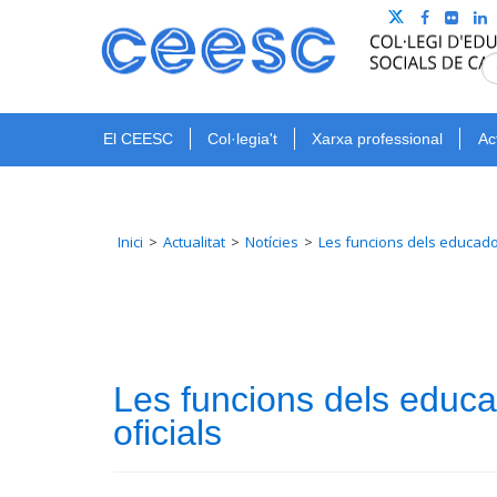
El CEESC
Col·legia't
Xarxa professional
Ac
Inici
Actualitat
Notícies
Les funcions dels educador
Les funcions dels educad
oficials