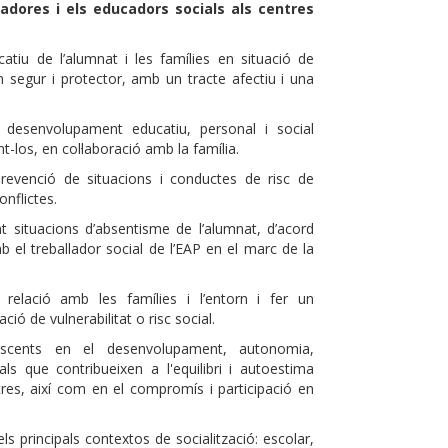
adores i els educadors socials als centres
catiu de l’alumnat i les famílies en situació de
n segur i protector, amb un tracte afectiu i una
n desenvolupament educatiu, personal i social
t-los, en col·laboració amb la família.
 prevenció de situacions i conductes de risc de
onflictes.
nt situacions d’absentisme de l’alumnat, d’acord
 el treballador social de l’EAP en el marc de la
relació amb les famílies i l’entorn i fer un
ó de vulnerabilitat o risc social.
scents en el desenvolupament, autonomia,
ials que contribueixen a l'equilibri i autoestima
ltres, així com en el compromís i participació en
ls principals contextos de socialització: escolar,