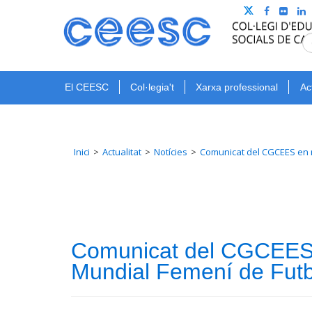
El CEESC
Col·legia't
Xarxa professional
Ac
Inici
Actualitat
Notícies
Comunicat del CGCEES en re
Comunicat del CGCEES en
Mundial Femení de Futb