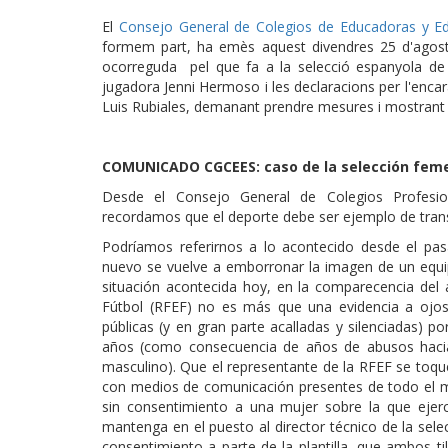
El
Consejo General de Colegios de Educadoras y Ed
formem part, ha emès aquest divendres 25 d'agost
ocorreguda pel que fa a la selecció espanyola de
jugadora Jenni Hermoso i les declaracions per l'enca
Luis Rubiales, demanant prendre mesures i mostrant s
COMUNICADO CGCEES: caso de la selección feme
Desde el Consejo General de Colegios Profesio
recordamos que el deporte debe ser ejemplo de tran
Podríamos referirnos a lo acontecido desde el pa
nuevo se vuelve a emborronar la imagen de un equip
situación acontecida hoy, en la comparecencia del 
Fútbol (RFEF) no es más que una evidencia a ojos
públicas (y en gran parte acalladas y silenciadas) po
años (como consecuencia de años de abusos haci
masculino). Que el representante de la RFEF se toqu
con medios de comunicación presentes de todo el m
sin consentimiento a una mujer sobre la que ejerc
mantenga en el puesto al director técnico de la se
consentimiento a parte de la plantilla, que ambos t