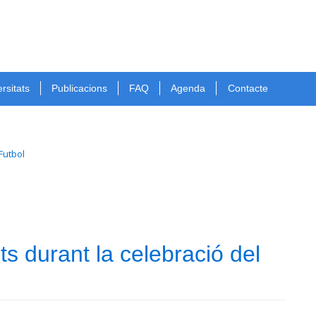
rsitats
Publicacions
FAQ
Agenda
Contacte
Futbol
s durant la celebració del