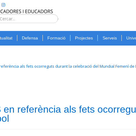
Type 2 or
more
Cerca
characters
for
tualitat
Defensa
Formació
Projectes
Serveis
Unive
results.
ferència als fets ocorreguts durant la celebració del Mundial Femení de 
 referència als fets ocorregut
ol