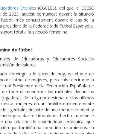
ucadores Sociales
(CGCEES), del qual el CEESC
 de 2023, aquest comunicat davant la situació
 futbol, més concretament davant el cas de la
ra president de la Federació de Futbol Espanyola,
uport total a la selecció femenina.
nina de fútbol
nales de Educadoras y Educadores Sociales
smisión de valores.
sado domingo a lo sucedido hoy, en el que de
o de futbol de mujeres, pero cabe decir que la
actual Presidente de la Federación Española de
 de todo el mundo de las múltiples denuncias
r jugadoras de la liga profesional de los últimos
a estas mujeres en un ámbito eminentemente
e los genitales delante de una menor de edad -y
undo para dar testimonio del hecho-, que bese
e una relación de superioridad jerárquica, que
lección que también ha cometido tocamientos sin
ildaran de ”niñatas” a las mujeres que hace algo