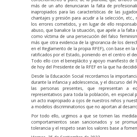
más de un año denunciaran la falta de profesional
inapropiados para las características de las jugad
chantajes y presión para acudir a la selección, etc.
los errores cometidos, y en lugar de ello responsab
abuso, que banalice la situación, que apele a la falta
como víctima de una persecución del falso feminismo
más que otra evidencia de la ignorancia de los derec
en el Reglamento de la propia RFEF), con base en la 
ratificados por el Estado, poniendo en el centro el der
Todo ello con el beneplácito y apoyo manifiesto de l
de hoy del Presidente de la RFEF en la que ha decidid
Desde la Educación Social recordamos la importancia
durante la infancia y adolescencia, y el discurso de
las personas presentes, que representan a eq
representativos para toda la población, en especial 
un acto inapropiado a ojos de nuestros niños y nues
a modelos discriminatorios que no aportan al desarr
Por todo ello, urgimos a que se tomen las medida
comportamientos sean sancionados y se promuev
tolerancia y el respeto sean los valores base a fomen