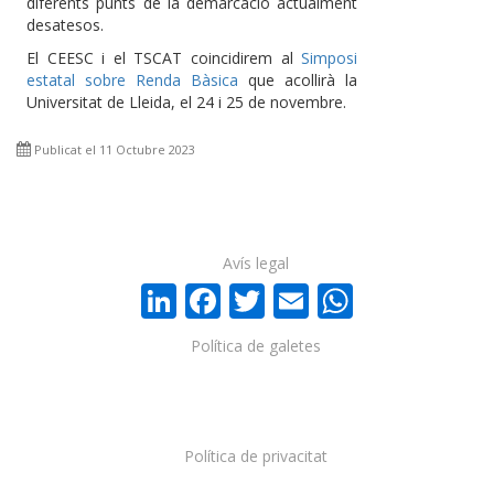
diferents punts de la demarcació actualment
desatesos.
El CEESC i el TSCAT coincidirem al
Simposi
estatal sobre Renda Bàsica
que acollirà la
Universitat de Lleida, el 24 i 25 de novembre.
Publicat el 11 Octubre 2023
Avís legal
LinkedIn
Facebook
Twitter
Email
WhatsA
Política de galetes
Política de privacitat