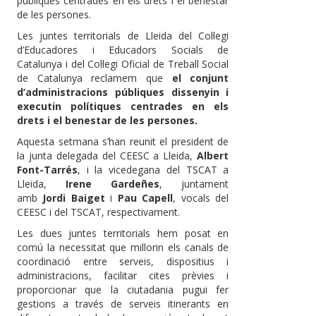
públiques centrades en els drets i el benestar
de les persones.
Les juntes territorials de Lleida del Col·legi
d’Educadores i Educadors Socials de
Catalunya i del Col·legi Oficial de Treball Social
de Catalunya reclamem que
el conjunt
d’administracions públiques dissenyin i
executin polítiques centrades en els
drets i el benestar de les persones.
Aquesta setmana s’han reunit el president de
la junta delegada del CEESC a Lleida,
Albert
Font-Tarrés
, i la vicedegana del TSCAT a
Lleida,
Irene Gardeñes
, juntament
amb
Jordi Baiget
i
Pau Capell
, vocals del
CEESC i del TSCAT, respectivament.
Les dues juntes territorials hem posat en
comú la necessitat que millorin els canals de
coordinació entre serveis, dispositius i
administracions, facilitar cites prèvies i
proporcionar que la ciutadania pugui fer
gestions a través de serveis itinerants en