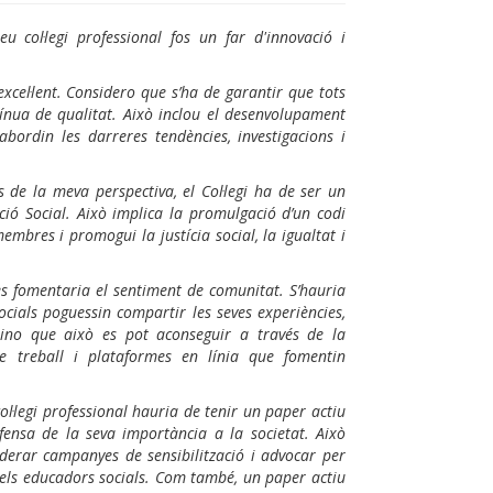
 col·legi professional fos un far d'innovació i
xcel·lent. Considero que s’ha de garantir que tots
ínua de qualitat. Això inclou el desenvolupament
bordin les darreres tendències, investigacions i
s de la meva perspectiva, el Col·legi ha de ser un
ació Social. Això implica la promulgació d’un codi
embres i promogui la justícia social, la igualtat i
i es fomentaria el sentiment de comunitat. S’hauria
cials poguessin compartir les seves experiències,
pino que això es pot aconseguir a través de la
de treball i plataformes en línia que fomentin
col·legi professional hauria de tenir un paper actiu
fensa de la seva importància a la societat. Això
liderar campanyes de sensibilització i advocar per
 dels educadors socials. Com també, un paper actiu