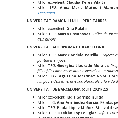
Millor expedient:
Claudia Terés Vilalta
Millor TFG:
Anna Maria Mateu i Alamo
s'encreuen
.
UNIVERSITAT RAMON LLULL - PERE TARRÉS
Millor expedient:
Ona Palahi
Millor TFG:
Marta Casanovas
.
Taller de forma
dels núvols.
UNIVERSITAT AUTÒNOMA DE BARCELONA
Millor TFG:
Marc Candela Parrilla
.
Projecte e
pantalles en jove
.
Millor TFG:
Georgina Llauradó Morales
.
Proje
fills i filles amb necessitats especials a Catalunya
Millor TFG:
Agustina Martínez Vivot Hard
l'impacte dels itineraris sociolaborals a la vida d
UNIVERSITAT DE BARCELONA (curs 2021/22)
Millor expedient:
Judit Garriga Irurtia
Millor TFG:
Ana Fernández García
.
Pétalos pe
Millor TFG:
Paula López Muñoz
. Bika vol dir à
Millor TFG:
Desirée Lopez Egler
.
Refe + Entr