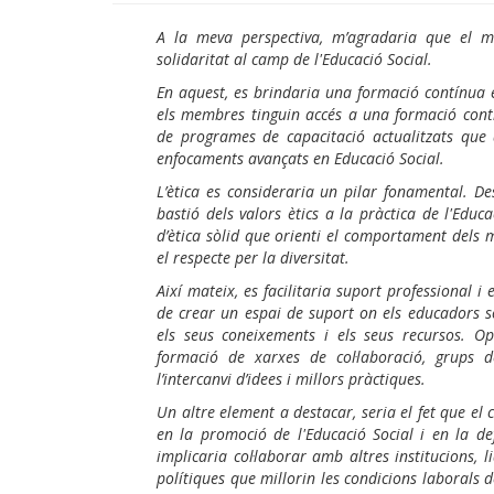
A la meva perspectiva, m’agradaria que el meu
solidaritat al camp de l'Educació Social.
En aquest, es brindaria una formació contínua e
els membres tinguin accés a una formació cont
de programes de capacitació actualitzats que a
enfocaments avançats en Educació Social.
L’ètica es consideraria un pilar fonamental. De
bastió dels valors ètics a la pràctica de l'Educ
d’ètica sòlid que orienti el comportament dels m
el respecte per la diversitat.
Així mateix, es facilitaria suport professional 
de crear un espai de suport on els educadors so
els seus coneixements i els seus recursos. O
formació de xarxes de col·laboració, grups 
l’intercanvi d’idees i millors pràctiques.
Un altre element a destacar, seria el fet que el 
en la promoció de l'Educació Social i en la de
implicaria col·laborar amb altres institucions, 
polítiques que millorin les condicions laborals