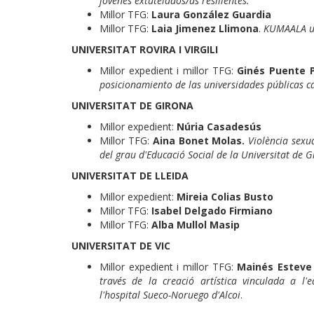
jóvenes extutelados/as resilientes.
Millor TFG:
Laura González Guardia
Millor TFG:
Laia Jimenez Llimona
.
KUMAALA un 
UNIVERSITAT ROVIRA I VIRGILI
Millor expedient i millor TFG:
Ginés Puente P
posicionamiento de las universidades públicas ca
UNIVERSITAT DE GIRONA
Millor expedient:
Núria Casadesús
Millor TFG:
Aina Bonet Molas.
Violència sexu
del grau d'Educació Social de la Universitat de G
UNIVERSITAT DE LLEIDA
Millor expedient:
Mireia Colias Busto
Millor TFG:
Isabel Delgado Firmiano
Millor TFG:
Alba Mullol Masip
UNIVERSITAT DE VIC
Millor expedient i millor TFG:
Mainés Esteve 
través de la creació artística vinculada a l'
l'hospital Sueco-Noruego d'Alcoi
.