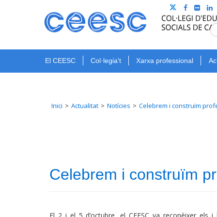
El CEESC
Col·legia't
Xarxa professional
Ac
Inici
Actualitat
Notícies
Celebrem i construïm prof
Celebrem i construïm p
El 2 i el 5 d’octubre, el CEESC va reconèixer els 