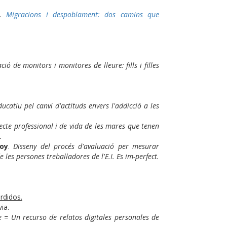
n
.
Migracions i despoblament: dos camins que
ció de monitors i monitores de lleure: fills i filles
ducatiu pel canvi d'actituds envers l'addicció a les
cte professional i de vida de les mares que tenen
.
oy
.
Disseny del procés d'avaluació per mesurar
e les persones treballadores de l'E.I. Es im-perfect.
rdidos.
via.
e = Un recurso de relatos digitales personales de