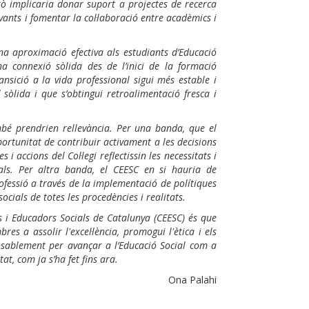
ixò implicaria donar suport a projectes de recerca
evants i fomentar la col·laboració entre acadèmics i
una aproximació efectiva als estudiants d’Educació
a connexió sòlida des de l’inici de la formació
ansició a la vida professional sigui més estable i
sòlida i que s’obtingui retroalimentació fresca i
mbé prendrien rellevància. Per una banda, que el
portunitat de contribuir activament a les decisions
 i accions del Col·legi reflectissin les necessitats i
ials. Per altra banda, el CEESC en si hauria de
rofessió a través de la implementació de polítiques
ocials de totes les procedències i realitats.
es i Educadors Socials de Catalunya (CEESC) és que
es a assolir l'excel·lència, promogui l'ètica i els
cansablement per avançar a l’Educació Social com a
at, com ja s’ha fet fins ara.
Ona Palahi