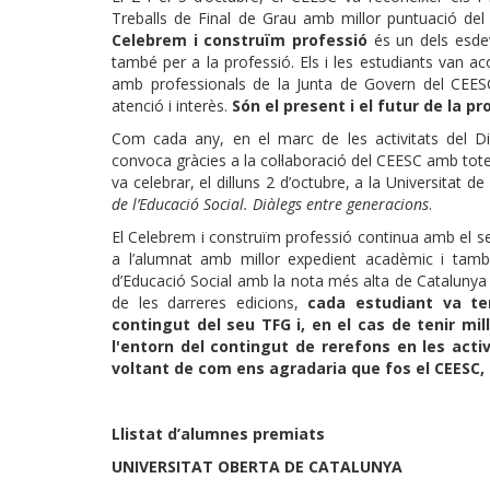
Treballs de Final de Grau amb millor puntuació del
Celebrem i construïm professió
és un dels esde
també per a la professió. Els i les estudiants van a
amb professionals de la Junta de Govern del CEESC 
atenció i interès.
Són el present i el futur de la prof
Com cada any, en el marc de les activitats del Dia
convoca gràcies a la col·laboració del CEESC amb tote
va celebrar, el dilluns 2 d’octubre, a la Universitat de
de l’Educació Social. Diàlegs entre generacions
.
El Celebrem i construïm professió continua amb el seu
a l’alumnat amb millor expedient acadèmic i tamb
d’Educació Social amb la nota més alta de Catalunya d
de les darreres edicions,
cada estudiant va ten
contingut del seu TFG i, en el cas de tenir mi
l'entorn del contingut de rerefons en les acti
voltant de com ens agradaria que fos el CEESC, 
Llistat d’alumnes premiats
UNIVERSITAT OBERTA DE CATALUNYA