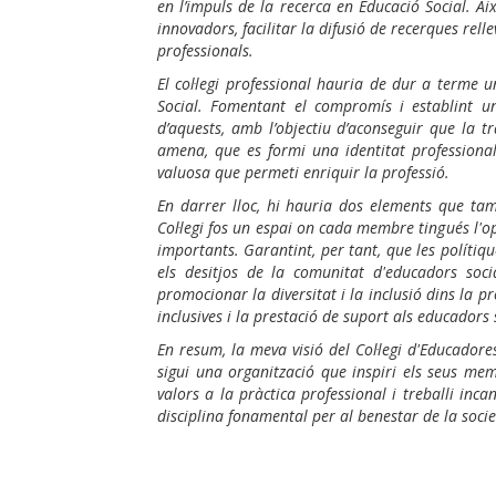
en l’impuls de la recerca en Educació Social. A
innovadors, facilitar la difusió de recerques rell
professionals.
El col·legi professional hauria de dur a terme 
Social. Fomentant el compromís i establint un
d’aquests, amb l’objectiu d’aconseguir que la tr
amena, que es formi una identitat professional 
valuosa que permeti enriquir la professió.
En darrer lloc, hi hauria dos elements que ta
Col·legi fos un espai on cada membre tingués l'o
importants. Garantint, per tant, que les polítiques
els desitjos de la comunitat d'educadors soc
promocionar la diversitat i la inclusió dins la p
inclusives i la prestació de suport als educadors s
En resum, la meva visió del Col·legi d'Educador
sigui una organització que inspiri els seus membr
valors a la pràctica professional i treballi in
disciplina fonamental per al benestar de la societ