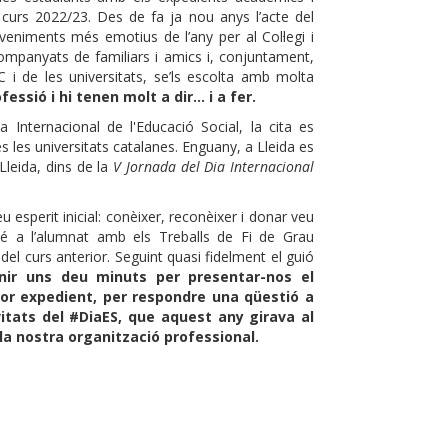
 curs 2022/23. Des de fa ja nou anys l’acte del
veniments més emotius de l’any per al Col·legi i
companyats de familiars i amics i, conjuntament,
i de les universitats, se’ls escolta amb molta
essió i hi tenen molt a dir... i a fer.
 Internacional de l'Educació Social, la cita es
s les universitats catalanes. Enguany, a Lleida es
 Lleida, dins de la
V Jornada del Dia Internacional
 esperit inicial: conèixer, reconèixer i donar veu
é a l’alumnat amb els Treballs de Fi de Grau
el curs anterior. Seguint quasi fidelment el guió
ir uns deu minuts per presentar-nos el
llor expedient, per respondre una qüestió a
vitats del #DiaES, que aquest any girava al
la nostra organització professional.