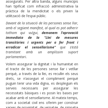
assegurats. Per altra banda, alguns municipis
han tipificat com infracció administrativa la
pràctica de la mendicitat o els priven la
utilització de l’espai públic.
Davant de la situació de les persones sense llar,
amb el següent manifest, al qual es pot adherir
tothom qui vulgui,
demanem l’aprovació
immediata de la “Llei de mesures
transitòries i urgents per a fer front i
erradicar el sensellarisme”
que s’està
tramitant amb un amplíssim suport
parlamentari.
Volem assegurar la dignitat i la humanitat en
el tracte de les persones sense llar i vetllar
perquè, a través de la llei, es recullin els seus
drets, se n’asseguri el compliment perquè
puguin tenir una vida digna, es despleguin els
serveis necessaris per assegurar les
necessitats bàsiques i es posin les bases per
acabar amb el sensellarisme. Al mateix temps,
com a societat civil ens oferim per construir
xarxes de proximitat, de veïnatge, de simpatia