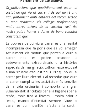
Parlament de Catalunya.
Organitzacions que quotidianament estan al
costat de qui viu al carrer i de qui no té una
llar, juntament amb entitats del tercer sector,
el mon acadèmic, els col·legis professionals,
molts altres actors de la societat civil del
nostre país i homes i dones de bona voluntat
constatem que:
La pobresa de qui viu al carrer és una realitat
incompresa que fa por i que es vol amagar.
Actualment els motius que porten a viure al
carrer nos es poden associar a
esdeveniments extraordinaris o a històries
especials de marginació: tothom està exposat
a una situació d’aquest tipus. Ningú no viu al
carrer per lliure elecció. Cal recordar que viure
al carrer complica les activitats més senzilles
de la vida ordinària, i comporta una gran
vulnerabilitat: dificultats per a la higiene i per al
repòs, molt fred a l’hivern i molta calor a
l’estiu, manca d’intimitat sempre. Viure al
carrer és dur i perillós, afecta a la salut i