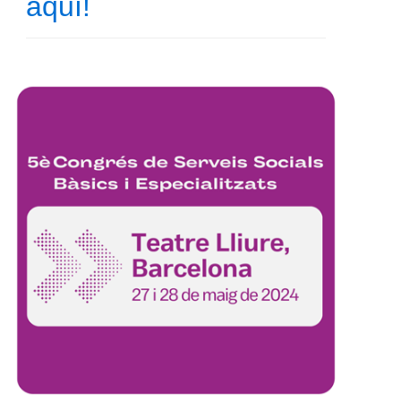
aquí!