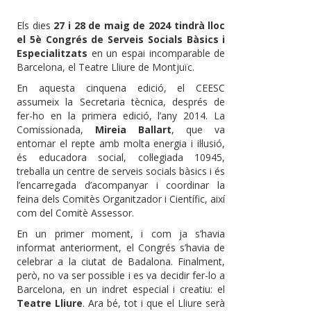
Els dies
27 i 28 de maig de 2024 tindrà lloc
el 5è Congrés de Serveis Socials Bàsics i
Especialitzats
en un espai incomparable de
Barcelona, el Teatre Lliure de Montjuïc.
En aquesta cinquena edició, el CEESC
assumeix la Secretaria tècnica, després de
fer-ho en la primera edició, l’any 2014. La
Comissionada,
Mireia Ballart
, que va
entomar el repte amb molta energia i il·lusió,
és educadora social, col·legiada 10945,
treballa un centre de serveis socials bàsics i és
l’encarregada d’acompanyar i coordinar la
feina dels Comitès Organitzador i Científic, així
com del Comitè Assessor.
En un primer moment, i com ja s’havia
informat anteriorment, el Congrés s’havia de
celebrar a la ciutat de Badalona. Finalment,
però, no va ser possible i es va decidir fer-lo a
Barcelona, en un indret especial i creatiu: el
Teatre Lliure
. Ara bé, tot i que el Lliure serà