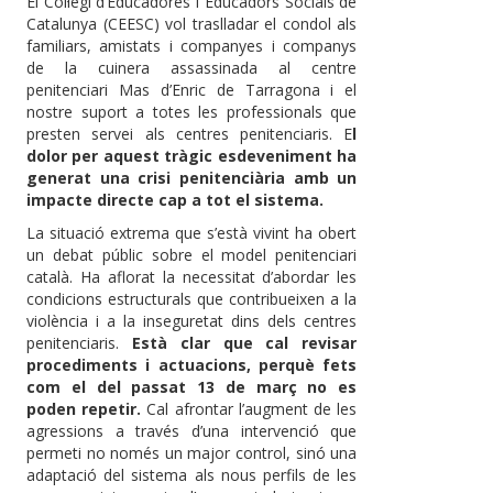
El Col·legi d’Educadores i Educadors Socials de
Catalunya (CEESC) vol traslladar el condol als
familiars, amistats i companyes i companys
de la cuinera assassinada al centre
penitenciari Mas d’Enric de Tarragona i el
nostre suport a totes les professionals que
presten servei als centres penitenciaris. E
l
dolor per aquest tràgic esdeveniment ha
generat una crisi penitenciària amb un
impacte directe cap a tot el sistema.
La situació extrema que s’està vivint ha obert
un debat públic sobre el model penitenciari
català. Ha aflorat la necessitat d’abordar les
condicions estructurals que contribueixen a la
violència i a la inseguretat dins dels centres
penitenciaris.
Està clar que cal revisar
procediments i actuacions, perquè fets
com el del passat 13 de març no es
poden repetir.
Cal afrontar l’augment de les
agressions a través d’una intervenció que
permeti no només un major control, sinó una
adaptació del sistema als nous perfils de les