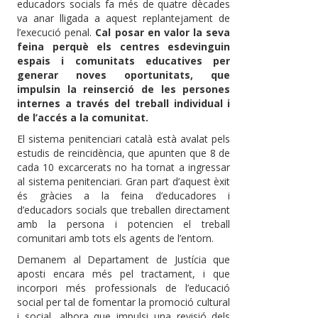
educadors socials fa més de quatre dècades
va anar lligada a aquest replantejament de
l’execució penal.
Cal posar en valor la seva
feina perquè els centres esdevinguin
espais i comunitats educatives per
generar noves oportunitats, que
impulsin la reinserció de les persones
internes a través del treball individual i
de l’accés a la comunitat.
El sistema penitenciari català està avalat pels
estudis de reincidència, que apunten que 8 de
cada 10 excarcerats no ha tornat a ingressar
al sistema penitenciari. Gran part d’aquest èxit
és gràcies a la feina d’educadores i
d’educadors socials que treballen directament
amb la persona i potencien el treball
comunitari amb tots els agents de l’entorn.
Demanem al Departament de Justícia que
aposti encara més pel tractament, i que
incorpori més professionals de l’educació
social per tal de fomentar la promoció cultural
i social, alhora que impulsi una revisió dels