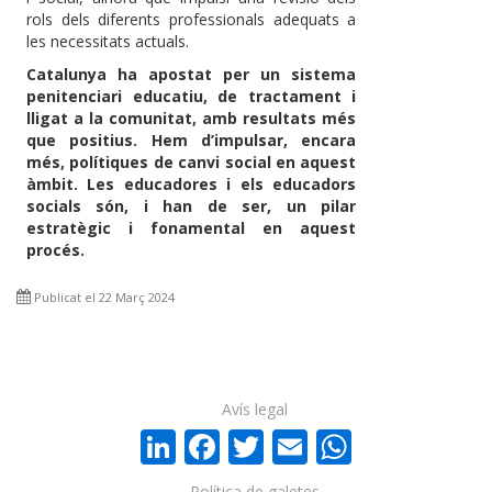
rols dels diferents professionals adequats a
les necessitats actuals.
Catalunya ha apostat per un sistema
penitenciari educatiu, de tractament i
lligat a la comunitat, amb resultats més
que positius. Hem d’impulsar, encara
més, polítiques de canvi social en aquest
àmbit. Les educadores i els educadors
socials són, i han de ser, un pilar
estratègic i fonamental en aquest
procés.
Publicat el 22 Març 2024
Avís legal
LinkedIn
Facebook
Twitter
Email
WhatsA
Política de galetes