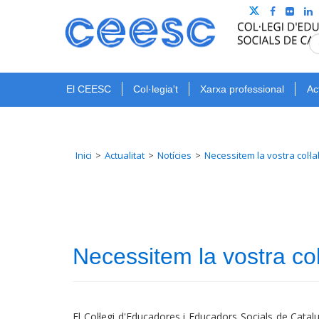
El CEESC
Col·legia't
Xarxa professional
Ac
Inici
Actualitat
Notícies
Necessitem la vostra col·la
Necessitem la vostra col·
El Col·legi d'Educadores i Educadors Socials de Ca