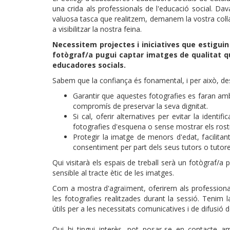
una crida als professionals de l'educació social. Davan
valuosa tasca que realitzem, demanem la vostra col·l
a visibilitzar la nostra feina.
Necessitem projectes i iniciatives que estiguin
fotògraf/a pugui captar imatges de qualitat que
educadores socials.
Sabem que la confiança és fonamental, i per això, d
Garantir que aquestes fotografies es faran amb
compromís de preservar la seva dignitat.
Si cal, oferir alternatives per evitar la ident
fotografies d'esquena o sense mostrar els rost
Protegir la imatge de menors d'edat, facilita
consentiment per part dels seus tutors o tutore
Qui visitarà els espais de treball serà un fotògraf/a 
sensible al tracte ètic de les imatges.
Com a mostra d'agraïment, oferirem als professionals
les fotografies realitzades durant la sessió. Teni
útils per a les necessitats comunicatives i de difusió d
Qui hi tingui interès, pot posar-se en contacte 