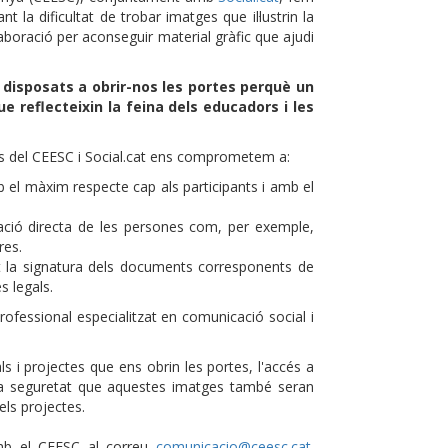
t la dificultat de trobar imatges que il·lustrin la
aboració per aconseguir material gràfic que ajudi
 disposats a obrir-nos les portes perquè un
 reflecteixin la feina dels educadors i les
es del CEESC i Social.cat ens comprometem a:
 el màxim respecte cap als participants i amb el
ificació directa de les persones com, per exemple,
res.
nt la signatura dels documents corresponents de
s legals.
professional especialitzat en comunicació social i
 i projectes que ens obrin les portes, l'accés a
m la seguretat que aquestes imatges també seran
els projectes.
amb el CEESC al correu
comunicacio@ceesc.cat
.