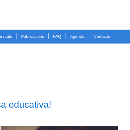
rsitats
Publicacions
FAQ
Agenda
Contacte
ca educativa!