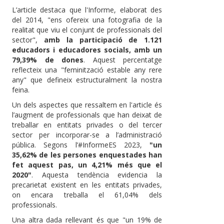
L’article destaca que l'Informe, elaborat des
del 2014, "ens ofereix una fotografia de la
realitat que viu el conjunt de professionals del
sector",
amb la participació de 1.121
educadors i educadores socials, amb un
79,39% de dones
. Aquest percentatge
reflecteix una "feminització estable any rere
any" que defineix estructuralment la nostra
feina.
Un dels aspectes que ressaltem en l'article és
l’augment de professionals que han deixat de
treballar en entitats privades o del tercer
sector per incorporar-se a l’administració
pública. Segons l’#InformeES 2023,
"un
35,62% de les persones enquestades han
fet aquest pas, un 4,21% més que el
2020"
. Aquesta tendència evidencia la
precarietat existent en les entitats privades,
on encara treballa el 61,04% dels
professionals.
Una altra dada rellevant és que "un 19% de