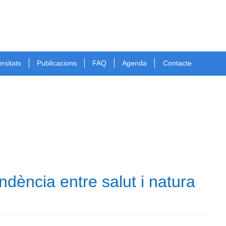
rsitats
Publicacions
FAQ
Agenda
Contacte
dència entre salut i natura