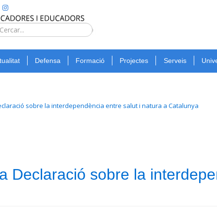
Type 2 or
more
Cerca
characters
for
tualitat
Defensa
Formació
Projectes
Serveis
Unive
results.
eclaració sobre la interdependència entre salut i natura a Catalunya
 Declaració sobre la interdepen