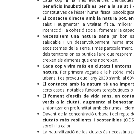
Cada cop hi ha més evidències científiqu
beneficis insubstituïbles per a la salut i
constitutives de l’ésser humà: física, psicològica 
El contacte directe amb la natura pot, en
salut i augmentar la vitalitat física, millorar 
interacció i la cohesió social, fomentar la capaci
Necessitem una natura sana
(en bon es
saludable i un desenvolupament humà integ
ecosistemes de la Terra, i més particularment, 
dels territoris on es purifica l’aire que respire
creixen els aliments que ens nodreixen.
Cada cop vivim més en ciutats i entorns a
natura.
Per primera vegada a la història, mé
urbans, i es preveu que l'any 2030 s’arribi al 60
El contacte amb la natura té una import
certs casos, notables funcions terapèutiques o
El foment d’estils de vida sans, en cont
verds a la ciutat, augmenta el benestar 
sintonitzar en profunditat amb els ritmes i ele
Davant de la concentració urbana i del repte de
ciutats més resilients i sostenibles
(ODS 
soroll i la calor.
La naturalització de les ciutats és necessària