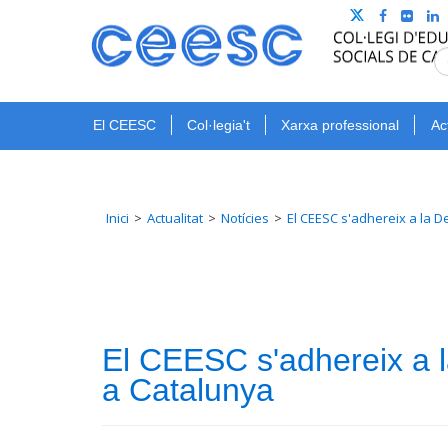
El CEESC
Col·legia't
Xarxa professional
Ac
Inici
Actualitat
Notícies
El CEESC s'adhereix a la D
El CEESC s'adhereix a la
a Catalunya