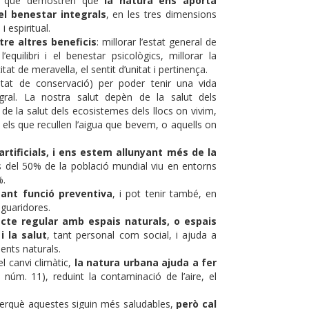
es que demostren que
la natura ens aporta
 el benestar integrals
, en les tres dimensions
i espiritual.
tre altres beneficis
: millorar l’estat general de
l’equilibri i el benestar psicològics, millorar la
tat de meravella, el sentit d’unitat i pertinença.
tat de conservació) per poder tenir una vida
ral. La nostra salut depèn de la salut dels
de la salut dels ecosistemes dels llocs on vivim,
m, els que recullen l’aigua que bevem, o aquells on
rtificials, i ens estem allunyant més de la
s del 50% de la població mundial viu en entorns
%.
ant funció preventiva
, i pot tenir també, en
 guaridores.
acte regular amb espais naturals, o espais
i la salut
, tant personal com social, i ajuda a
ments naturals.
l canvi climàtic,
la natura urbana ajuda a fer
núm. 11), reduint la contaminació de l’aire, el
 perquè aquestes siguin més saludables,
però cal