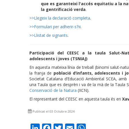
que es garanteixi l'accés equitatiu a la n
la gentrificació verda
.
>>Llegeix la declaració completa
.
>>Formulari per adherir-s'hi
.
>>Llistat de signants
.
Participació del CEESC a la taula Salut-Na
adolescents i joves (TSNIAJ)
En aquesta mateixa línia de treball (binomi salut-natu
la franja de
població d’infants, adolescents i j
Societat Catalana d’Educació Ambiental SCEA, amb e
una Taula que es desprèn i va de la mà de la Taula 
Conservació de la Natura
(XCN).
El representant del CEESC en aquesta taula és en
Xav
Publicat el 03 Octubre 2024
LinkedIn
Facebook
Twitter
Email
WhatsAp