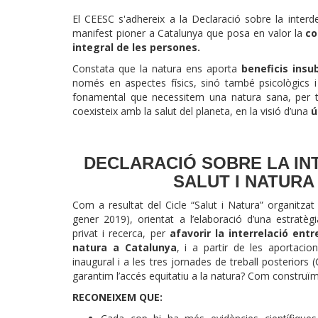
El CEESC s'adhereix a la Declaració sobre la interd
manifest pioner a Catalunya que posa en valor la
co
integral de les persones.
Constata que la natura ens aporta
beneficis insu
només en aspectes físics, sinó també psicològics i 
fonamental que necessitem una natura sana, per te
coexisteix amb la salut del planeta, en la visió d’una
ú
DECLARACIÓ SOBRE LA IN
SALUT I NATURA
Com a resultat del Cicle “Salut i Natura” organitz
gener 2019), orientat a l’elaboració d’una estratèg
privat i recerca, per
afavorir la interrelació entr
natura a Catalunya
, i a partir de les aportacio
inaugural i a les tres jornades de treball posterior
garantim l’accés equitatiu a la natura? Com construïm
RECONEIXEM QUE: