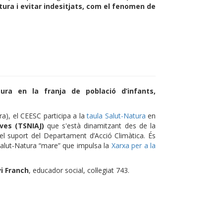
atura i evitar indesitjats, com el fenomen de
tura en la franja de població d’infants,
ra), el CEESC participa a
la
taula Salut-Natura
en
oves (TSNIAJ)
que s'està dinamitzant des de la
l suport del Departament d’Acció Climàtica. És
Salut-Natura “mare” que impulsa la
Xarxa per a la
i Franch
, educador social, col·legiat 743.
p