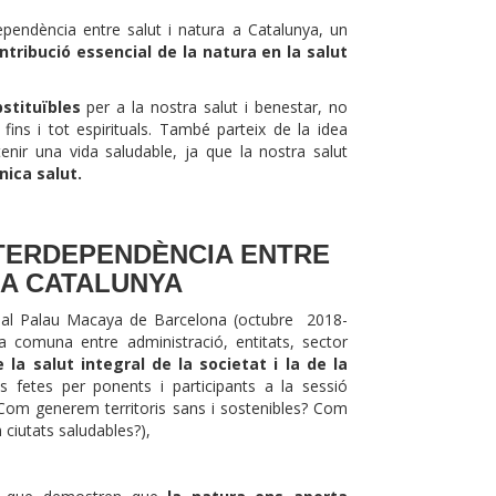
ependència entre salut i natura a Catalunya, un
ntribució essencial de la natura en la salut
bstituïbles
per a la nostra salut i benestar, no
fins i tot espirituals. També parteix de la idea
nir una vida saludable, ja que la nostra salut
nica salut.
TERDEPENDÈNCIA ENTRE
 A CATALUNYA
at al Palau Macaya de Barcelona (octubre 2018-
ia comuna entre administració, entitats, sector
e la salut integral de la societat i la de la
ns fetes per ponents i participants a la sessió
s (Com generem territoris sans i sostenibles? Com
 ciutats saludables?),