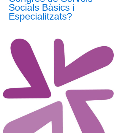
Socials Bàsics i
Especialitzats?