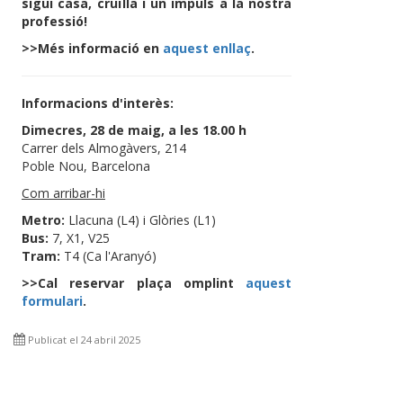
sigui casa, cruïlla i un impuls a la nostra
professió!
>>Més informació en
aquest enllaç
.
Informacions d'interès:
Dimecres, 28 de maig, a les 18.00 h
Carrer dels Almogàvers, 214
Poble Nou, Barcelona
Com arribar-hi
Metro:
Llacuna (L4) i Glòries (L1)
Bus:
7, X1, V25
Tram:
T4 (Ca l'Aranyó)
>>Cal reservar plaça omplint
aquest
formulari
.
Publicat el 24 abril 2025