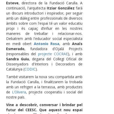
Esteve
, directora de la Fundació Carulla. A
continuació, l'arquitecta
Itziar González
farà
un discurs introductori i inspirador, per seguir
amb un diàleg entre professionals de diversos
àmbits sobre com l'espai té un valor educatiu
propi i és capaç d’influir en les nostres
maneres de treballar i relacionar-nos.
Debatrem amb l'educador social especialista
en medi obert
Antonio Rosa
, amb
Anaïs
Esmerado
,
fundadora d'Ojalá Projects
(responsables del
projecte COCRAE
), i amb
Sandra Guiu
, degana del Col·legi Oficial de
Dissenyadors d'Interiors i Decoradors de
Catalunya (
CODIC
).
També visitarem la nova seu compartida amb
la Fundació Carulla, i finalitzarem la trobada
amb un refrigeri a la terrassa, amb productes
de
L’Olivera
, projecte cooperatiu i social del
nostre país.
Vine a descobrir, conversar i brindar pel
futur del CEESC. Que aquest nou espai