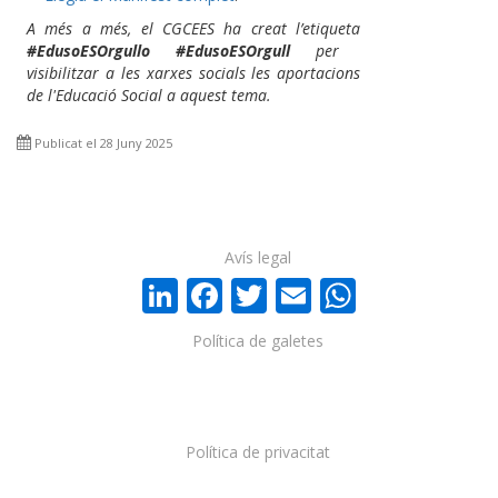
A més a més, el CGCEES ha creat l’etiqueta
#EdusoESOrgullo #EdusoESOrgull
per
visibilitzar a les xarxes socials les aportacions
de l'Educació Social a aquest tema.
Publicat el 28 Juny 2025
Avís legal
LinkedIn
Facebook
Twitter
Email
WhatsA
Política de galetes
Política de privacitat