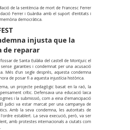
·lació de la sentència de mort de Francesc Ferrer
ndació Ferrer i Guàrdia amb el suport d’entitats i
a memòria democràtica.
EST
ondemna injusta que la
 de reparar
 fossar de Santa Eulàlia del castell de Montjuïc el
a sense garanties i condemnat per una acusació
gica. Més d'un segle després, aquesta condemna
hora de posar fi a aquesta injustícia històrica.
erna, un projecte pedagògic basat en la raó, la
el pensament crític. Defensava una educació laica
dogmes i la submissió, com a eina d'emancipació
. El judici va estar marcat per una campanya de
iàtics. Amb la seva condemna, les autoritats de
l'ordre establert. La seva execució, però, va ser
dent, amb protestes internacionals a ciutats com
.