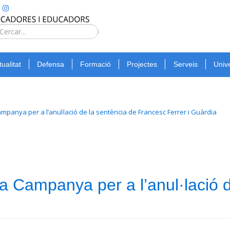
Type 2 or
more
Cerca
characters
for
tualitat
Defensa
Formació
Projectes
Serveis
Unive
results.
ampanya per a l’anul·lació de la sentència de Francesc Ferrer i Guàrdia
a Campanya per a l’anul·lació 