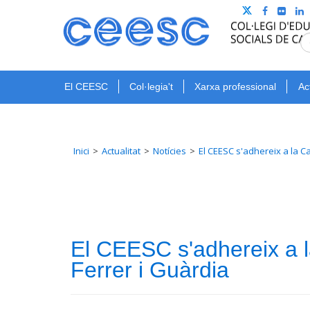
El CEESC
Col·legia't
Xarxa professional
Ac
Inici
Actualitat
Notícies
El CEESC s'adhereix a la C
El CEESC s'adhereix a l
Ferrer i Guàrdia