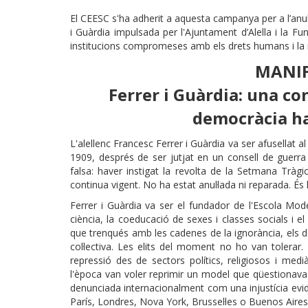
El CEESC s'ha adherit a aquesta campanya per a l’anul
i Guàrdia impulsada per l'Ajuntament d’Alella i la Fu
institucions compromeses amb els drets humans i l
MANIF
Ferrer i Guàrdia: una c
democràcia ha
L'alellenc Francesc Ferrer i Guàrdia va ser afusellat al
1909, després de ser jutjat en un consell de guerr
falsa: haver instigat la revolta de la Setmana Trà
continua vigent. No ha estat anul·lada ni reparada. És 
Ferrer i Guàrdia va ser el fundador de l'Escola Mod
ciència, la coeducació de sexes i classes socials i 
que trenqués amb les cadenes de la ignorància, els 
col·lectiva. Les elits del moment no ho van tolerar
repressió des de sectors polítics, religiosos i med
l'època van voler reprimir un model que qüestionava 
denunciada internacionalment com una injustícia evi
París, Londres, Nova York, Brussel·les o Buenos Aires