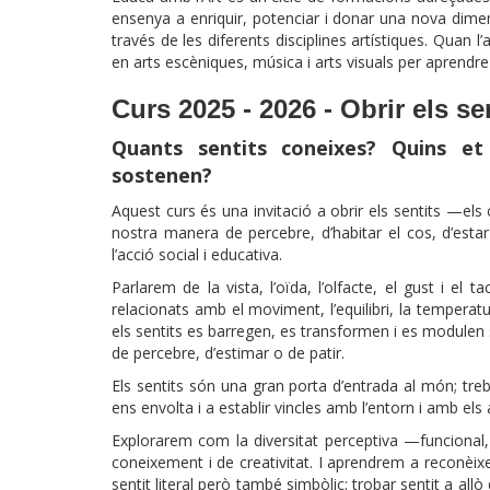
ensenya a enriquir, potenciar i donar una nova dim
través de les diferents disciplines artístiques. Quan l’
en arts escèniques, música i arts visuals per aprendre
Curs 2025 - 2026 - Obrir els se
Quants sentits coneixes? Quins et 
sostenen?
Aquest curs és una invitació a obrir els sentits —el
nostra manera de percebre, d’habitar el cos, d’esta
l’acció social i educativa.
Parlarem de la vista, l’oïda, l’olfacte, el gust i el t
relacionats amb el moviment, l’equilibri, la temperat
els sentits es barregen, es transformen i es modulen
de percebre, d’estimar o de patir.
Els sentits són una gran porta d’entrada al món; treb
ens envolta i a establir vincles amb l’entorn i amb els a
Explorarem com la diversitat perceptiva —funcional,
coneixement i de creativitat. I aprendrem a reconèixe
sentit literal però també simbòlic: trobar sentit a all