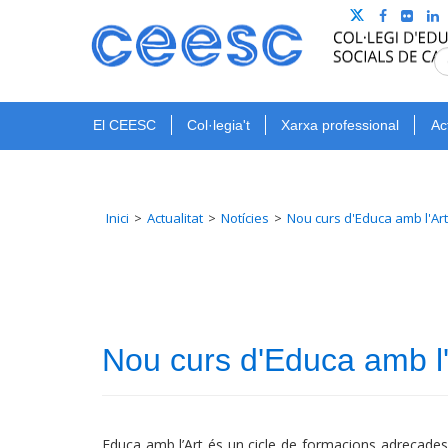
El CEESC
Col·legia't
Xarxa professional
Ac
Inici
Actualitat
Notícies
Nou curs d'Educa amb l'Ar
Nou curs d'Educa amb l
Educa amb l’Art és un cicle de formacions adreçades 