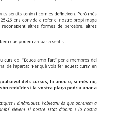
uants sentits tenim i com es defineixen. Però més
rt 25-26 ens convida a refer el nostre propi mapa
reconeixent altres formes de percebre, altres
 sabem que podem arribar a sentir.
u curs de l’”Educa amb l’art” per a membres del
al de l'apartat 'Per què vols fer aquest curs?' en
 qualsevol dels cursos, hi aneu o, si més no,
 són reduïdes i la vostra plaça podria anar a
tiques i dinàmiques, l'objectiu és que aprenem a
també elevem el nostre estat d'ànim i la nostra