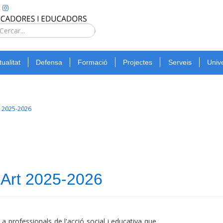
Type 2 or
more
Cerca
characters
for
tualitat
Defensa
Formació
Projectes
Serveis
Unive
results.
t 2025-2026
'Art 2025-2026
a professionals de l'acció social i educativa que