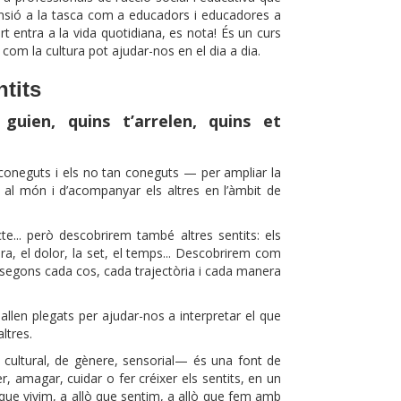
ensió a la tasca com a educadors i educadores a
art entra a la vida quotidiana, es nota! És un curs
 com la cultura pot ajudar-nos en el dia a dia.
ntits
guien, quins t’arrelen, quins et
s coneguts i els no tan coneguts — per ampliar la
r al món i d’acompanyar els altres en l’àmbit de
acte... però descobrirem també altres sentits: els
ura, el dolor, la set, el temps... Descobrirem com
 segons cada cos, cada trajectòria i cada manera
allen plegats per ajudar-nos a interpretar el que
ltres.
 cultural, de gènere, sensorial— és una font de
r, amagar, cuidar o fer créixer els sentits, en un
ò que vivim, a allò que sentim, a allò que fem amb