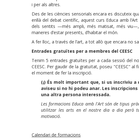
i per als altres.
Des de les ciències sensorials encara es discuteix q
enllà del debat científic, aquest curs Educa amb l’A
dels sentits —més ampli, més matisat, més viu—, 
maneres d’estar presents, d’habitar el món.
A fer lloc, a través de l’art, a tot allò que encara no
Entrades gratuïtes per a membres del CEESC
Tenim 5 entrades gratuïtes per a cada sessió del no
CEESC. Per gaudir de la gratuïtat, poseu "CEESC" al fin
el moment de fer la inscripció.
(¡) És molt important que, si us inscriviu a
aviseu si no hi podeu anar. Les inscripcions
una altra persona interessada.
Les formacions Educa amb l'Art són de tipus pràc
utilitzar les arts en el nostre dia a dia però 
motivació.
Calendari de formacions