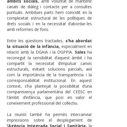
àmbits socials,
amb voluntat de mantenir
canals de diàleg i contacte per a consultes
puntuals. Ambdues parts hem coincidit en la
complexitat estructural de les polítiques de
drets socials i en la necessitat d’abordar-les
amb reformes de fons.
Entre les qüestions tractades,
s’ha abordat
la situació de la infància,
especialment en
relació amb la DGAIA i la DGPPIA.
Sales
ha
reconegut la sensibilitat d’aquest àmbit i ha
compartit la necessitat d’impulsar canvis
estructurals, evitant solucions parcials, així
com la importància de la transparència i la
corresponsabilitat institucional. En aquest
context, s’ha plantejat la possibilitat d’una
compareixença parlamentària del CEESC en
l'àmbit d’infància, que posi en valor el
coneixement professional del col·lectiu.
La reunió també ha permès intercanviar
impressions sobre el desplegament de
l’
Agència Integrada Social i Sanitària
, la