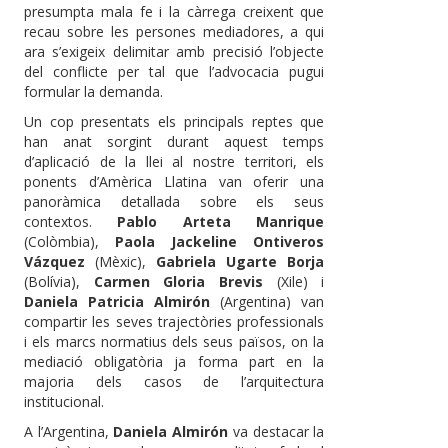
presumpta mala fe i la càrrega creixent que
recau sobre les persones mediadores, a qui
ara s’exigeix delimitar amb precisió l’objecte
del conflicte per tal que l’advocacia pugui
formular la demanda.
Un cop presentats els principals reptes que
han anat sorgint durant aquest temps
d’aplicació de la llei al nostre territori, els
ponents d’Amèrica Llatina van oferir una
panoràmica detallada sobre els seus
contextos.
Pablo Arteta Manrique
(Colòmbia),
Paola Jackeline Ontiveros
Vázquez
(Mèxic),
Gabriela Ugarte Borja
(Bolívia),
Carmen Gloria Brevis
(Xile) i
Daniela Patricia Almirón
(Argentina) van
compartir les seves trajectòries professionals
i els marcs normatius dels seus països, on la
mediació obligatòria ja forma part en la
majoria dels casos de l’arquitectura
institucional.
A l’Argentina,
Daniela Almirón
va destacar la