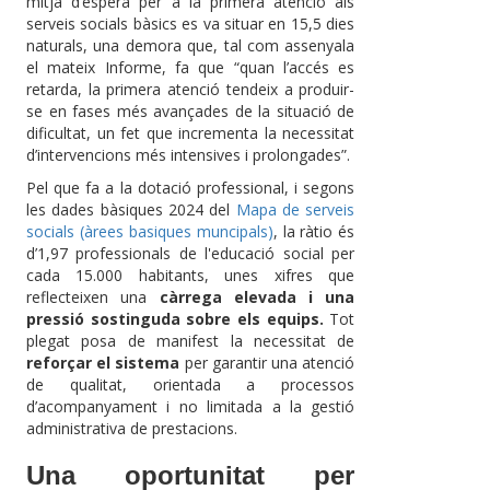
mitjà d’espera per a la primera atenció als
serveis socials bàsics es va situar en 15,5 dies
naturals, una demora que, tal com assenyala
el mateix Informe, fa que “quan l’accés es
retarda, la primera atenció tendeix a produir-
se en fases més avançades de la situació de
dificultat, un fet que incrementa la necessitat
d’intervencions més intensives i prolongades”.
Pel que fa a la dotació professional, i segons
les dades bàsiques 2024 del
Mapa de serveis
socials (àrees basiques muncipals)
, la ràtio és
d’1,97 professionals de l'educació social per
cada 15.000 habitants,
unes xifres que
reflecteixen una
càrrega elevada i una
pressió sostinguda sobre els equips.
Tot
plegat posa de manifest la necessitat de
reforçar el sistema
per garantir una atenció
de qualitat, orientada a processos
d’acompanyament i no limitada a la gestió
administrativa de prestacions.
Una oportunitat per