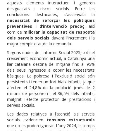
aquests elements interactuen i generen
desigualtats i riscos socials. Entre les
conclusions destacades, s’assenyala la
necessitat de reforçar les polítiques
preventives i d’intervenció precoç
, així
com de
millorar la capacitat de resposta
dels serveis socials
davant l’increment i la
major complexitat de la demanda.
Segons dades de l'Informe Social 2025, tot i el
creixement econòmic actual, a Catalunya una
llar catalana destina de mitjana fins al 95%
dels seus ingressos a cobrir les necessitats
bàsiques. La pobresa i l'exclusió social són
persistents i tenen un fort biaix infantil, ja que
afecten el 24,8% de la població (més de 2
milions de persones) i el 36,5% dels infants,
malgrat l'efecte protector de prestacions i
serveis socials.
Les dades relatives a l’atenció als serveis
socials evidencien
tensions estructurals
que no es poden ignorar. L’any 2024, el temps