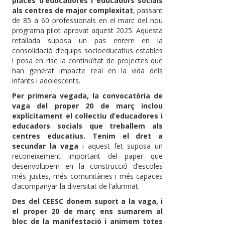
places d’educadores i educadors socials
als centres de major complexitat
, passant
de 85 a 60 professionals en el marc del nou
programa pilot aprovat aquest 2025. Aquesta
retallada suposa un pas enrere en la
consolidació d’equips socioeducatius estables
i posa en risc la continuïtat de projectes que
han generat impacte real en la vida dels
infants i adolescents.
Per primera vegada, la convocatòria de
vaga del proper 20 de març inclou
explícitament el col·lectiu d’educadores i
educadors socials que treballem als
centres educatius. Tenim el dret a
secundar la vaga
i aquest fet suposa un
reconeixement important del paper que
desenvolupem en la construcció d’escoles
més justes, més comunitàries i més capaces
d’acompanyar la diversitat de l’alumnat.
Des del CEESC donem suport a la vaga, i
el proper 20 de març ens sumarem al
bloc de la manifestació i animem totes