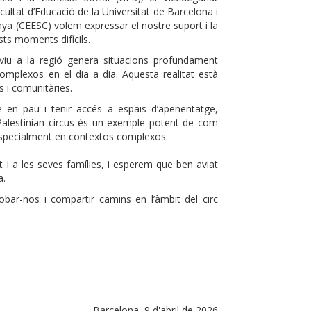
cultat d’Educació de la Universitat de Barcelona i
unya (CEESC) volem expressar el nostre suport i la
sts moments difícils.
viu a la regió genera situacions profundament
mplexos en el dia a dia. Aquesta realitat està
s i comunitàries.
 en pau i tenir accés a espais d’apenentatge,
 Palestinian circus és un exemple potent de com
a, especialment en contextos complexos.
t i a les seves famílies, i esperem que ben aviat
a.
ar-nos i compartir camins en l’àmbit del circ
Barcelona, 9 d'abril de 2026