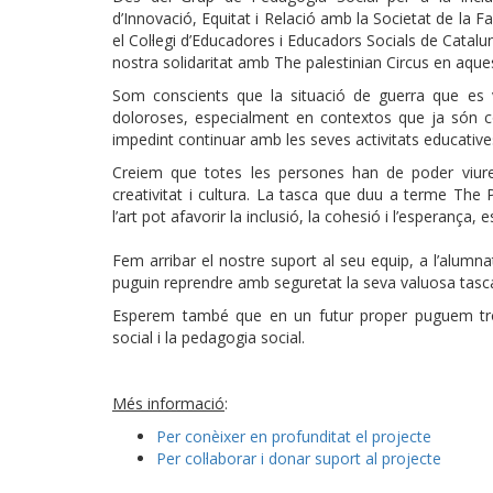
d’Innovació, Equitat i Relació amb la Societat de la Fa
el Col·legi d’Educadores i Educadors Socials de Catal
nostra solidaritat amb The palestinian Circus en aque
Som conscients que la situació de guerra que es 
doloroses, especialment en contextos que ja són co
impedint continuar amb les seves activitats educative
Creiem que totes les persones han de poder viure
creativitat i cultura. La tasca que duu a terme The
l’art pot afavorir la inclusió, la cohesió i l’esperanç
Fem arribar el nostre suport al seu equip, a l’alumna
puguin reprendre amb seguretat la seva valuosa tasc
Esperem també que en un futur proper puguem trob
social i la pedagogia social.
Més informació
:
Per conèixer en profunditat el projecte
Per col·laborar i donar suport al projecte