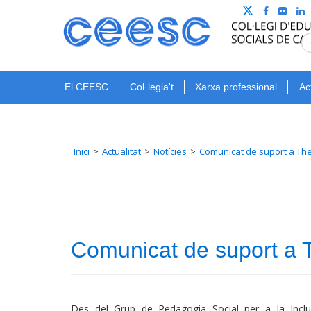
El CEESC
Col·legia't
Xarxa professional
Ac
Inici
Actualitat
Notícies
Comunicat de suport a The
Comunicat de suport a T
Des del Grup de Pedagogia Social per a la Inclus