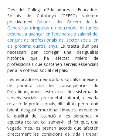
Des del Col·legi d’Educadores i Educadors
Socials de Catalunya (CEESC) valorem
positivament l’
anunci del Govern de la
Generalitat d’impulsar un nou model de tarifes
destinat a avançar en l’equiparació salarial del
conjunt de professionals del sector social en
els pròxims quatre anys
. Es tracta d’un pas
necessari per corregir una desigualtat
històrica que ha afectat milers de
professionals que sostenen serveis essencials
per a la cohesió social del país.
Les educadores i educadors socials coneixem
de primera mà les conseqüències de
l’infrafinançament estructural del sistema de
serveis socials: precarietat laboral, elevada
rotació de professionals, dificultats per retenir
talent, desgast emocional i impacte directe en
la qualitat de l’atenció a les persones. A
aquesta realitat cal sumar-hi el fet que, una
vegada més, es prenen acords que afecten
directament les condicions de vida i treball