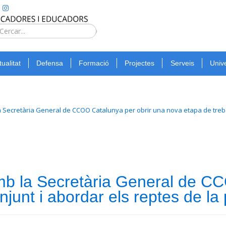
Type 2 or
more
Cerca
characters
for
tualitat
Defensa
Formació
Projectes
Serveis
Unive
results.
 Secretària General de CCOO Catalunya per obrir una nova etapa de trebal
b la Secretària General de CC
njunt i abordar els reptes de la