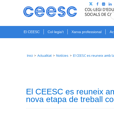
El CEESC
Col·legia't
Xarxa professional
Ac
Inici
Actualitat
Notícies
El CEESC es reuneix amb la
El CEESC es reuneix am
nova etapa de treball co