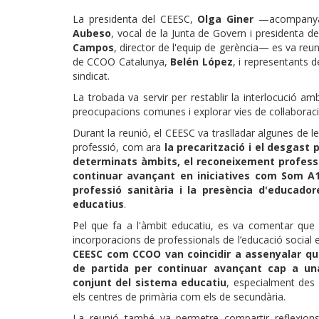
La presidenta del CEESC,
Olga Giner
—acompany
Aubeso
, vocal de la Junta de Govern i presidenta de
Campos
, director de l'equip de gerència— es va reu
de CCOO Catalunya,
Belén López
, i representants d
sindicat.
La trobada va servir per restablir la interlocució 
preocupacions comunes i explorar vies de col·laborac
Durant la reunió, el CEESC va traslladar algunes de l
professió, com ara
la precarització i el desgast 
determinats àmbits, el reconeixement professio
continuar avançant en iniciatives com Som A1
professió sanitària i la presència d'educador
educatius
.
Pel que fa a l'àmbit educatiu, es va comentar que
incorporacions de professionals de l’educació social en
CEESC com CCOO van coincidir a assenyalar q
de partida per continuar avançant cap a una
conjunt del sistema educatiu
, especialment des 
els centres de primària com els de secundària.
La reunió també va permetre compartir reflexion