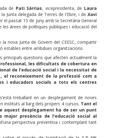
ada de
Pati Sàrrias
, vicepresidenta, de
Laura
 la Junta delegada de Terres de l'Ebre, i de
Xavi
nir el passat 15 de juny amb la Secretària General
e les àrees de polítiques públiques i educació del
amb la nova Junta de Govern del CEESC, compartir
ió estables entre ambdues organitzacions.
es principals qüestions que afecten actualment la
professional, les dificultats de cobertura en
nal de l'educació social i la necessitat de
, el reconeixement de la professió com a
es i educadors socials a tots els centres
 s’està treballant en un desplegament de noves
 instituts al llarg dels propers 4 cursos.
Tant el
ue aquest desplegament ha de ser un punt
 major presència de l'educació social al
d'una perspectiva preventiva i contemplant tant
s sobre el procés de tramitació de la ILP 6%