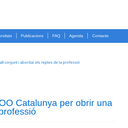
rsitats
Publicacions
FAQ
Agenda
Contacte
l conjunt i abordar els reptes de la professió
OO Catalunya per obrir una
 professió