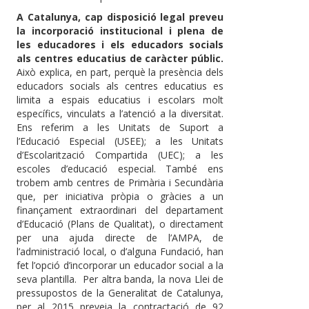
A Catalunya, cap disposició legal preveu
la incorporació institucional i plena de
les educadores i els educadors socials
als centres educatius de caràcter públic.
Això explica, en part, perquè la presència dels
educadors socials als centres educatius es
limita a espais educatius i escolars molt
específics, vinculats a l’atenció a la diversitat.
Ens referim a les Unitats de Suport a
l’Educació Especial (USEE); a les Unitats
d’Escolarització Compartida (UEC); a les
escoles d’educació especial. També ens
trobem amb centres de Primària i Secundària
que, per iniciativa pròpia o gràcies a un
finançament extraordinari del departament
d’Educació (Plans de Qualitat), o directament
per una ajuda directe de l’AMPA, de
l’administració local, o d’alguna Fundació, han
fet l’opció d’incorporar un educador social a la
seva plantilla. Per altra banda, la nova Llei de
pressupostos de la Generalitat de Catalunya,
per al 2015 preveia la contractació de 92