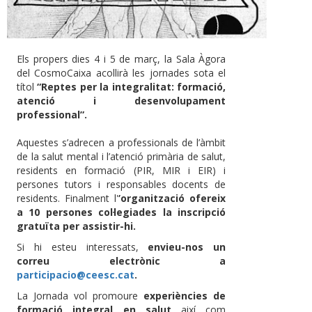
Els propers dies 4 i 5 de març, la Sala Àgora
del CosmoCaixa acollirà les jornades sota el
títol
“Reptes per la integralitat: formació,
atenció i desenvolupament
professional”.
Aquestes s’adrecen a professionals de l’àmbit
de la salut mental i l’atenció primària de salut,
residents en formació (PIR, MIR i EIR) i
persones tutors i responsables docents de
residents. Finalment l'
’organització ofereix
a 10 persones col·legiades la inscripció
gratuïta per assistir-hi.
Si hi esteu interessats,
envieu-nos un
correu electrònic a
participacio@ceesc.cat
.
La Jornada vol promoure
experiències de
formació integral en salut
així com