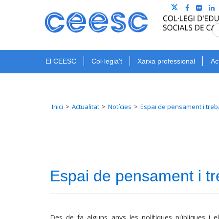
El CEESC
Col·legia't
Xarxa professional
Ac
Inici
Actualitat
Notícies
Espai de pensament i trebal
Espai de pensament i tre
Des de fa alguns anys les polítiques públiques i e