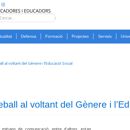
Type 2 or
more
Cerca
characters
for
tualitat
Defensa
Formació
Projectes
Serveis
Unive
results.
l al voltant del Gènere i l’Educació Social
ball al voltant del Gènere i l’E
l mitjans de comunicació, entre d'altres, estan