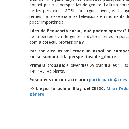
donant pes a la perspectiva de gènere. La lluita cont
de les persones LGTBI són alguns avenços. L'augm
temes i la presència a les televisions en moments 
poder importància.
I des de l'educació social, què podem aportar?
E
de la perspectiva de gènere i d'altres on és import
com a col·lectiu professional?
Per tot això es vol crear un espai on compart
social sumant-li la perspectiva de gènere.
Primera trobada:
el divendres 29 d'abril a les 12:3
141-143, 4a planta.
Poseu-vos en contacte amb
participacio@ceesc
>> Llegiu l'article al Blog del CEESC:
Mirar l’ed
gènere