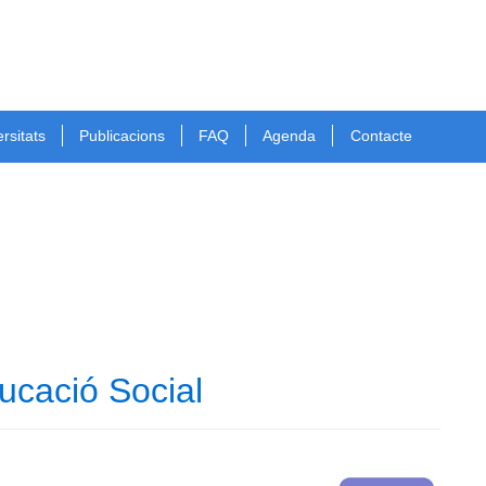
rsitats
Publicacions
FAQ
Agenda
Contacte
ducació Social