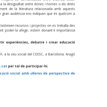
ra la desigualtat entre dones i homes o els drets
ent de la literatura relacionada amb aquests
de gran audiència ens indiquen que és quelcom a
xisteixen recursos i projectes on es treballa des
ant poder-la afegir, estem donant-li importància
ir experiències, debatre i crear educació
0 h. a la seu social del CEESC, a Barcelona. Aragó
.cat
per tal de participar-hi.
ucació social amb ulleres de perspectiva de