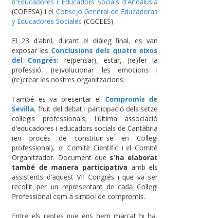
d'Educadores i Educadors Socials d'Andalusia
(COPESA) i el
Consejo General de Educadoras
y Educadores Sociales
(CGCEES).
El 23 d'abril, durant el diàleg final, es van
exposar les
Conclusions dels quatre eixos
del Congrés
: re(pensar), estar, (re)fer la
professió, (re)volucionar les emocions i
(re)crear les nostres organitzacions.
També es va presentar el
Compromís de
Sevilla
, fruit del debat i participació dels setze
col·legis professionals, l'última associació
d'educadores i educadors socials de Cantàbria
(en procés de constituir-se en Col·legi
professional), el Comitè Científic i el Comitè
Organitzador. Document que
s'ha elaborat
també de manera participativa
amb els
assistents d'aquest VII Congrés i que va ser
recollit per un representant de cada Col·legi
Professional com a símbol de compromís.
Entre els reptes que ens hem marcat hi ha,