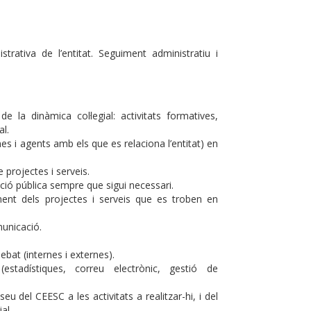
rativa de l’entitat. Seguiment administratiu i
de la dinàmica col·legial: activitats formatives,
al.
ones i agents amb els que es relaciona l’entitat) en
 projectes i serveis.
ació pública sempre que sigui necessari.
ment dels projectes i serveis que es troben en
municació.
ebat (internes i externes).
(estadístiques, correu electrònic, gestió de
eu del CEESC a les activitats a realitzar-hi, i del
al.