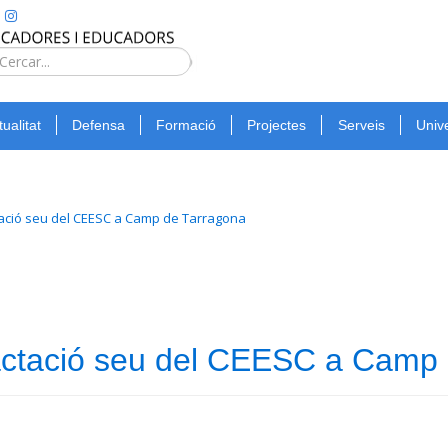
Type 2 or
more
Cerca
characters
for
tualitat
Defensa
Formació
Projectes
Serveis
Unive
results.
ctació seu del CEESC a Camp de Tarragona
tractació seu del CEESC a Camp