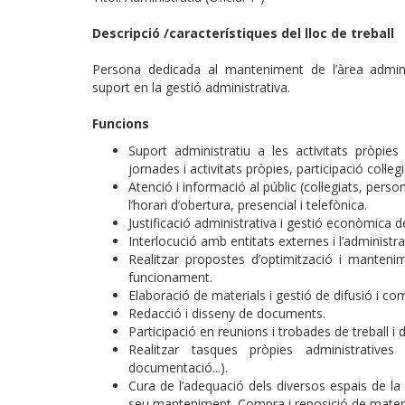
Descripció /característiques del lloc de treball
Persona dedicada al manteniment de l’àrea administ
suport en la gestió administrativa.
Funcions
Suport administratiu a les activitats pròpies 
jornades i activitats pròpies, participació col·legi
Atenció i informació al públic (col·legiats, pers
l’horari d’obertura, presencial i telefònica.
Justificació administrativa i gestió econòmica de
Interlocució amb entitats externes i l’administr
Realitzar propostes d’optimització i manteni
funcionament.
Elaboració de materials i gestió de difusió i co
Redacció i disseny de documents.
Participació en reunions i trobades de treball i d
Realitzar tasques pròpies administratives 
documentació...).
Cura de l’adequació dels diversos espais de la s
seu manteniment. Compra i reposició de materi