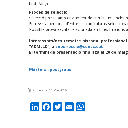
bruts/any).
Procés de selecció
Selecció prèvia amb enviament de currículum, incloent
Entrevista personal d’entre els currículums selecciona
Possible prova escrita relacionada amb les funcions 
Interessats/des remetre historial professional 
“ADMLLD”; a
subdireccio@ceesc.cat
El termini de presentació finalitza el 20 de mai
Màsters i postgraus
Publicat el 11 Mai 2016
LinkedIn
Facebook
Twitter
Email
WhatsAp