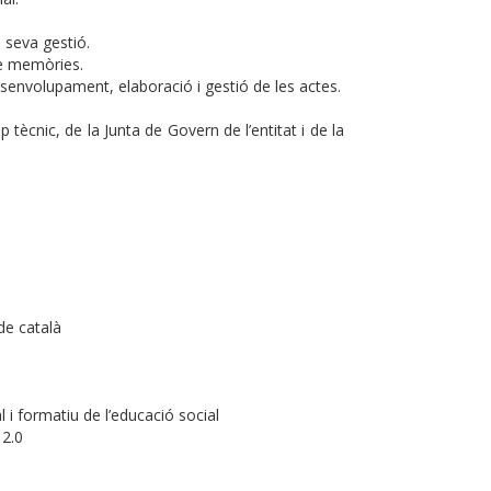
 seva gestió.
de memòries.
envolupament, elaboració i gestió de les actes.
tècnic, de la Junta de Govern de l’entitat i de la
 de català
 i formatiu de l’educació social
 2.0