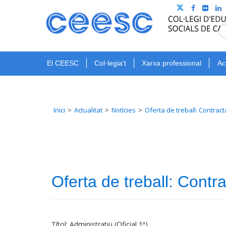
El CEESC
Col·legia't
Xarxa professional
Ac
Inici
Actualitat
Notícies
Oferta de treball: Contra
Oferta de treball: Con
Títol: Administratiu (Oficial 1ª)