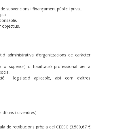
e subvencions i finançament públic i privat.
pia.
sponsable.
r objectius.
tió administrativa d’organitzacions de caràcter
ra o superior) o habilitació professional per a
ocial.
 i legislació aplicable, així com d’altres
dilluns i divendres)
cala de retribucions pròpia del CEESC (3.580,67 €