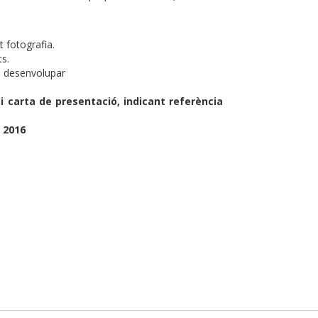
 fotografia.
ts.
a desenvolupar
i carta de presentació, indicant referència
g 2016
p