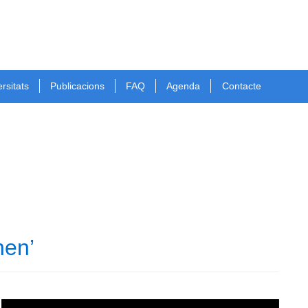
rsitats
Publicacions
FAQ
Agenda
Contacte
nen’