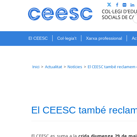
El CEESC
Col·legia't
Xarxa professional
Ac
Inici
Actualitat
Notícies
El CEESC també reclamem q
El CEESC també reclame
El CEESC es suma a la
crida diumenge 29 de ma