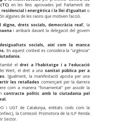
(TC)
en les lleis aprovades pel Parlament de
esidencial i energètica i la llei d’igualtat
o
n algunes de les raons que motiven l’acció.
l digne, drets socials, democràcia real’
, la
inaona
i arribarà davant la delegació del govern
desigualtats socials, així com la manca
ns.
En aquest context es considera la "urgència"
iutadania.
 també el
dret a l'habitatge i a l'educació
llei Wert, el dret a una
sanitat pública per a
es.
Igualment, la manifestació aposta per una
ertir les retallades
començant per la darrera
gènere com a manera "fonamental" per assolir la
un
contracte polític amb la ciutadania pel
eal.
OO i UGT de Catalunya, entitats civils com la
Confavc), la Comissió Promotora de la ILP Renda
er Sector.