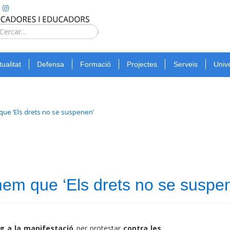
Type 2 or
more
Cerca
characters
for
tualitat
Defensa
Formació
Projectes
Serveis
Unive
results.
ue ‘Els drets no se suspenen’
m que ‘Els drets no se suspe
ig
a la manifestació
per protestar
contra les