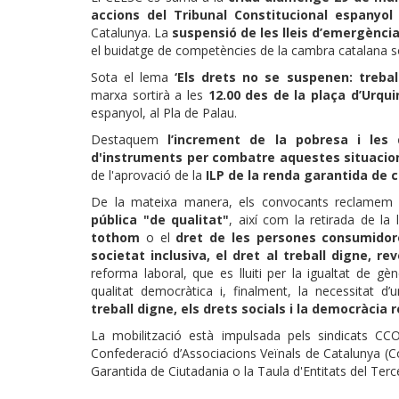
accions del Tribunal Constitucional espanyol 
Catalunya. La
suspensió de les lleis d’emergència r
el buidatge de competències de la cambra catalana só
Sota el lema
‘Els drets no se suspenen: trebal
marxa sortirà a les
12.00 des de la plaça d’Urqu
espanyol, al Pla de Palau.
Destaquem
l’increment de la pobresa i les 
d'instruments per combatre aquestes situacio
de l'aprovació de la
ILP de la renda garantida de c
De la mateixa manera, els convocants reclamem
pública "de qualitat"
, així com la retirada de la 
tothom
o el
dret de les persones consumidor
societat inclusiva, el dret al treball digne, rev
reforma laboral, que es lluiti per la igualtat de 
qualitat democràtica i, finalment, la necessitat d’
treball digne, els drets socials i la democràcia r
La mobilització està impulsada pels sindicats CC
Confederació d’Associacions Veïnals de Catalunya (
Garantida de Ciutadania o la Taula d'Entitats del Terc