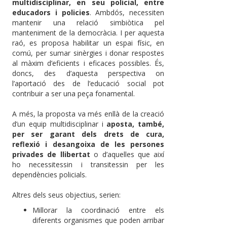
multidisciplinar, en seu policial, entre
educadors i policies
. Ambdós, necessiten
mantenir una relació simbiòtica pel
manteniment de la democràcia. I per aquesta
raó, es proposa habilitar un espai físic, en
comú, per sumar sinèrgies i donar respostes
al màxim d’eficients i eficaces possibles. És,
doncs, des d’aquesta perspectiva on
l’aportació des de l’educació social pot
contribuir a ser una peça fonamental.
A més, la proposta va més enllà de la creació
d’un equip multidisciplinar i
aposta, també,
per ser garant dels drets de cura,
reflexió i desangoixa de les persones
privades de llibertat
o d’aquelles que així
ho necessitessin i transitessin per les
dependències policials.
Altres dels seus objectius, serien:
Millorar la coordinació entre els
diferents organismes que poden arribar