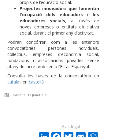
propis de l’educació social.
Projectes innovadors que fomentin
l'ocupació dels educadors i les
educadores socials,
a través de
noves empreses o entitats d’iniciativa
social, durant el primer any d’activitat.
Podran concórrer, com a les anteriors
convocatòries: persones individuals,
col·lectius, empreses d’economia social,
fundacions i associacions privades sense
afany de lucre amb seu a l’Estat Espanyol.
Consulta les bases de la convocatòria en
català
i en
castellà
.
Publicat el 13 Juliol 2016
Avís legal
LinkedIn
Facebook
Twitter
Email
WhatsA