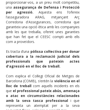
proporcionar-vos, a un preu molt competitiu,
una
assegurança de Defensa i Protecció
per agressió.
Aquesta ens l’ofereix
l’asseguradora ARAG, mitjançant Arç
Corredoria d'Assegurances, corredoria que
garanteix una opció ètica amb les companyies
amb les que treballa, oferint unes garanties
que han fet que el CEESC compti amb ells
com a proveïdors.
Es tracta d’una
pòlissa col·lectiva per donar
cobertura a la reclamació judicial dels
professionals que pateixin actes
d'agressió en el lloc de treball.
Com explica el Col·legi Oficial de Metges de
Barcelona (COMB), s’entén la
violència en el
lloc de treball
com aquells incidents en els
que
el professional pateix abús, amenaça
o atac en circumstàncies relacionades
amb la seva tasca professional
i que
representa un atemptat per a la seva