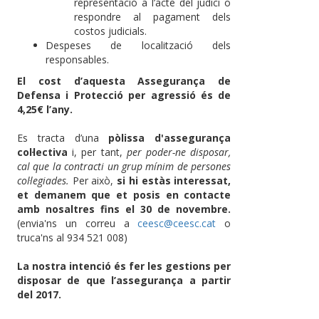
representació a l’acte del judici o
respondre al pagament dels
costos judicials.
Despeses de localització dels
responsables.
El cost d’aquesta Assegurança de
Defensa i Protecció per agressió és de
4,25€ l’any.
Es tracta d’una
pòlissa d'assegurança
col·lectiva
i, per tant,
per poder-ne disposar,
cal que la contracti un grup mínim de persones
col·legiades.
Per això,
si hi estàs interessat,
et demanem que et posis en contacte
amb nosaltres fins el 30 de novembre.
(envia'ns un correu a
ceesc@ceesc.cat
o
truca'ns al 934 521 008)
La nostra intenció és fer les gestions per
disposar de que l’assegurança a partir
del 2017.