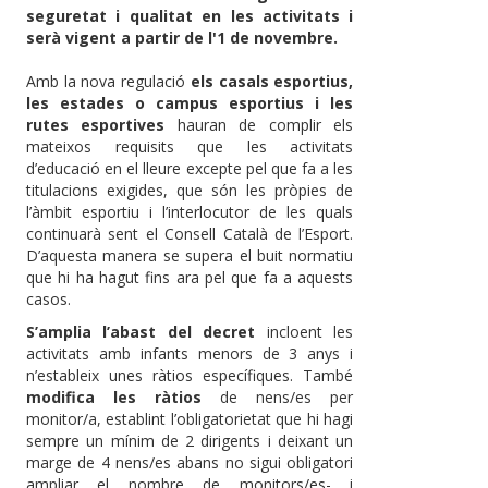
seguretat i qualitat en les activitats i
serà vigent a partir de l'1 de novembre.
Amb la nova regulació
els casals esportius,
les estades o campus esportius i les
rutes esportives
hauran de complir els
mateixos requisits que les activitats
d’educació en el lleure excepte pel que fa a les
titulacions exigides, que són les pròpies de
l’àmbit esportiu i l’interlocutor de les quals
continuarà sent el Consell Català de l’Esport.
D’aquesta manera se supera el buit normatiu
que hi ha hagut fins ara pel que fa a aquests
casos.
S’amplia l’abast del decret
incloent les
activitats amb infants menors de 3 anys i
n’estableix unes ràtios específiques. També
modifica les ràtios
de nens/es per
monitor/a, establint l’obligatorietat que hi hagi
sempre un mínim de 2 dirigents i deixant un
marge de 4 nens/es abans no sigui obligatori
ampliar el nombre de monitors/es- i