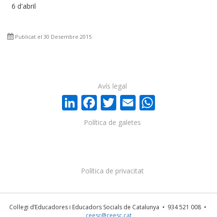
6 d'abril
Publicat el 30 Desembre 2015
Avís legal
LinkedIn
Facebook
Twitter
Email
WhatsA
Política de galetes
Política de privacitat
Col·legi d’Educadores i Educadors Socials de Catalunya • 934 521 008 •
ceesc@ceesc.cat