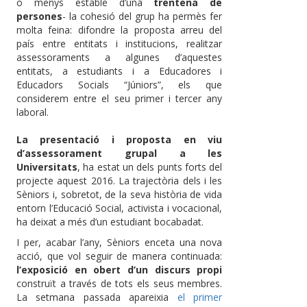
o menys estable d’una
trentena de
persones
- la cohesió del grup ha permès fer
molta feina: difondre la proposta arreu del
país entre entitats i institucions, realitzar
assessoraments a algunes d’aquestes
entitats, a estudiants i a Educadores i
Educadors Socials “Júniors”, els que
considerem entre el seu primer i tercer any
laboral.
La presentació i proposta en viu
d’assessorament grupal a les
Universitats
, ha estat un dels punts forts del
projecte aquest 2016. La trajectòria dels i les
Sèniors i, sobretot, de la seva història de vida
entorn l’Educació Social, activista i vocacional,
ha deixat a més d’un estudiant bocabadat.
I per, acabar l’any, Sèniors enceta una nova
acció, que vol seguir de manera continuada:
l’exposició en obert d’un discurs propi
construït a través de tots els seus membres.
La setmana passada apareixia
el primer