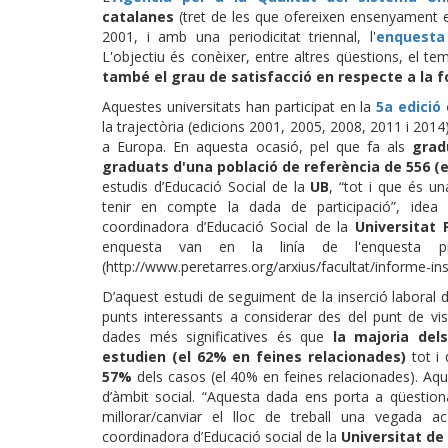
catalanes
(tret de les que ofereixen ensenyament ex
2001, i amb una periodicitat triennal, l'
enquesta 
L'objectiu és conèixer, entre altres qüestions, el te
també el grau de satisfacció en respecte a la 
Aquestes universitats han participat en la
5a edició
la trajectòria (edicions 2001, 2005, 2008, 2011 i 201
a Europa. En aquesta ocasió, pel que fa als
grad
graduats d'una població de referència de 556 (
estudis d’Educació Social de la
UB
, “tot i que és u
tenir en compte la dada de participació”, idea
coordinadora d’Educació Social de la
Universitat 
enquesta van en la linía de l'enquesta prò
(http://www.peretarres.org/arxius/facultat/informe-in
D’aquest estudi de seguiment de la inserció laboral 
punts interessants a considerar des del punt de vis
dades més significatives és que
la majoria del
estudien (el 62% en feines relacionades)
tot i
57%
dels casos (el 40% en feines relacionades). Aqu
d’àmbit social. “Aquesta dada ens porta a qüestion
millorar/canviar el lloc de treball una vegada a
coordinadora d’Educació social de la
Universitat de