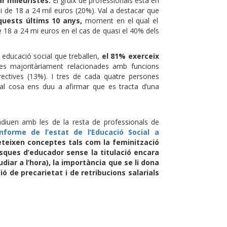
r mileuristes.
El gruix de professionals està en
i de 18 a 24 mil euros (20%). Val a destacar que
quests últims 10 anys,
moment en el qual el
de 18 a 24 mi euros en el cas de quasi el 40% dels
 educació social que treballen,
el 81% exerceix
s majoritàriament relacionades amb funcions
rectives (13%). I tres de cada quatre persones
ual cosa ens duu a afirmar que es tracta d’una
’adiuen amb les de la resta de professionals de
Informe de l’estat de l’Educació Social a
eteixen conceptes tals com la feminització
asques d’educador sense la titulació encara
diar a l’hora), la importància que se li dona
ó de precarietat i de retribucions salarials