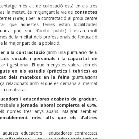
centatge més alt de col·locació està en els tres
uasi la meitat, és mitjançant la via de
contactes
nternet (18%) i per la contractació al propi centre
car que aquestes feines estan localitzades
rta part son d’àmbit públic) i estan molt
és de la meitat dels professionals de l’educació
 la major part de la població.
er a la contractació
(amb una puntuació de 6
tats socials i personals i la capacitat de
icar i gestionar. El que menys es valora són els
uts en els estudis (pràctics i teòrics) es
itat dels mateixos en la feina
(puntuacions
rça relacionats amb el que es demana al mercat
la creativitat.
ducadors i educadores acabats de graduar
,
 treballa a
jornada laboral complerta el 65%,
lit només tres anys abans. Malgrat semblen
ensiblement més alts que els d’altres
e aquests educadors i educadores contractats