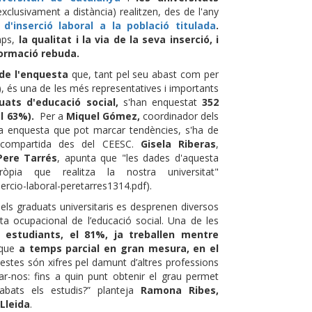
clusivament a distància) realitzen, des de l'any
d'inserció laboral a la població titulada
.
mps,
la qualitat i la via de la seva inserció, i
formació rebuda.
de l'enquesta
que, tant pel seu abast com per
4), és una de les més representatives i importants
uats d'educació social,
s'han enquestat
352
el 63%).
Per a
Miquel Gómez,
coordinador dels
na enquesta que pot marcar tendències, s'ha de
 compartida des del CEESC.
Gisela Riberas
,
Pere Tarrés
, apunta que "les dades d'aquesta
pia que realitza la nostra universitat"
sercio-laboral-peretarres1314.pdf).
dels graduats universitaris es desprenen diversos
ta ocupacional de l’educació social. Una de les
s estudiants, el 81%, ja treballen mentre
 que
a temps parcial en gran mesura, en el
estes són xifres pel damunt d’altres professions
ar-nos: fins a quin punt obtenir el grau permet
cabats els estudis?” planteja
Ramona Ribes,
 Lleida
.