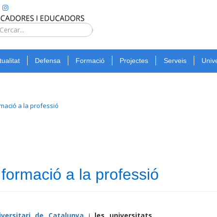
Type 2 or
more
Cerca
characters
for
tualitat
Defensa
Formació
Projectes
Serveis
Unive
results.
rmació a la professió
 formació a la professió
versitari de Catalunya
i
les universitats