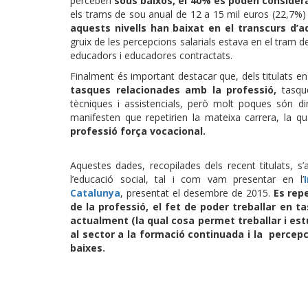
perceben
sous baixos, el 40% es poden considera
els trams de sou anual de 12 a 15 mil euros (22,7%) 
aquests nivells han baixat en el transcurs d’a
gruix de les percepcions salarials estava en el tram 
educadors i educadores contractats.
Finalment és important destacar que, dels titulats en
tasques relacionades amb la professió,
tasque
tècniques i assistencials, però molt poques són di
manifesten que repetirien la mateixa carrera, la q
professió força vocacional.
Aquestes dades, recopilades dels recent titulats, s
l’educació social, tal i com vam presentar en l’
Catalunya
, presentat el desembre de 2015.
Es rep
de la professió, el fet de poder treballar en t
actualment (la qual cosa permet treballar i estu
al sector a la formació continuada i la percepci
baixes.