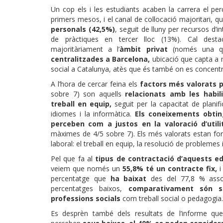
Un cop els i les estudiants acaben la carrera el per
primers mesos, i el canal de col·locació majoritari, q
personals (42,5%)
, seguit de lluny per recursos d’i
de pràctiques en tercer lloc (13%). Cal desta
majoritàriament a l’
àmbit privat
(només una qua
centralitzades a Barcelona,
ubicació que capta a m
social a Catalunya, atès que és també on es concentra
A l’hora de cercar feina els
factors més valorats p
sobre 7) son aquells
relacionats amb les habili
treball en equip,
seguit per la capacitat de planif
idiomes i la informàtica.
Els coneixements obting
perceben com a justos en la valoració d’util
màximes de 4/5 sobre 7). Els més valorats estan fo
laboral: el treball en equip, la resolució de problemes i 
Pel que fa al
tipus de contractació d’aquests e
veiem que només un
55,8% té un contracte fix,
i
percentatge que
ha baixat
des del 77,8 % asso
percentatges baixos,
comparativament són s
professions socials
com treball social o pedagogia.
Es desprèn també dels resultats de l’informe qu