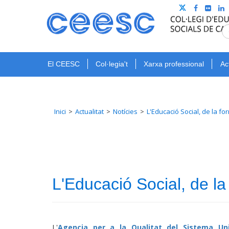
El CEESC
Col·legia't
Xarxa professional
Ac
Inici
Actualitat
Notícies
L'Educació Social, de la fo
L'Educació Social, de la
L'
Agencia per a la Qualitat del Sistema Uni