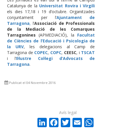
Catalunya de la
Universitat Rovira i Virgili
els dies 17,18 i 19 d’octubre. Organitzades
conjuntament per l’
Ajuntament de
Tarragona
,
l’
Associació de Professionals
de la Mediació de les Comarques
Tarragonines
(APMEDIACIÓ), la
Facultat
de Ciències de l’Educació i Psicologia de
la URV
, les delegacions al Camp de
Tarragona de
COPEC
,
COPC
,
CEESC
, i
TSCAT
i l’
Il·lustre Col·legi d’Advocats de
Tarragona
.
Publicat el 04 Novembre 2016
Avís legal
LinkedIn
Facebook
Twitter
Email
WhatsA