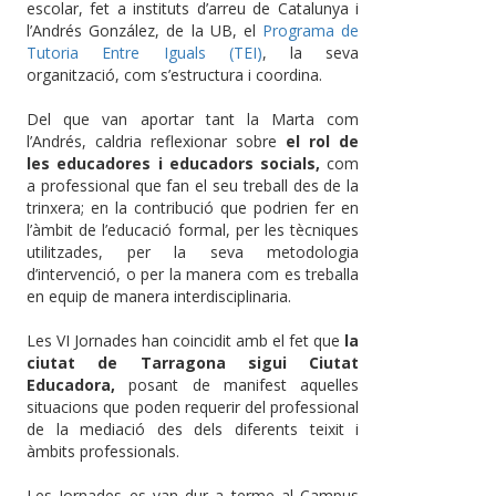
escolar, fet a instituts d’arreu de Catalunya i
l’Andrés González, de la UB, el
Programa de
Tutoria Entre Iguals (TEI)
, la seva
organització, com s’estructura i coordina.
Del que van aportar tant la Marta com
l’Andrés, caldria reflexionar sobre
el rol de
les educadores i educadors socials,
com
a professional que fan el seu treball des de la
trinxera; en la contribució que podrien fer en
l’àmbit de l’educació formal, per les tècniques
utilitzades, per la seva metodologia
d’intervenció, o per la manera com es treballa
en equip de manera interdisciplinaria.
Les VI Jornades han coincidit amb el fet que
la
ciutat de Tarragona sigui Ciutat
Educadora,
posant de manifest aquelles
situacions que poden requerir del professional
de la mediació des dels diferents teixit i
àmbits professionals.
Les Jornades es van dur a terme al Campus