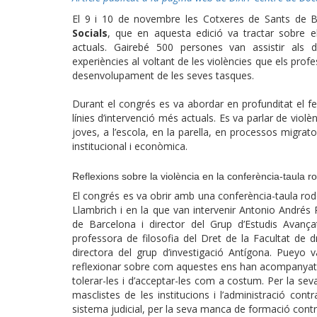
El 9 i 10 de novembre les Cotxeres de Sants de Ba
Socials
, que en aquesta edició va tractar sobre el
actuals. Gairebé 500 persones van assistir als d
experiències al voltant de les violències que els profe
desenvolupament de les seves tasques.
Durant el congrés es va abordar en profunditat el fe
línies d’intervenció més actuals. Es va parlar de violèn
joves, a l’escola, en la parella, en processos migrator
institucional i econòmica.
Reflexions sobre la violència en la conferència-taula 
El congrés es va obrir amb una conferència-taula ro
Llambrich i en la que van intervenir Antonio Andrés 
de Barcelona i director del Grup d’Estudis Avanç
professora de filosofia del Dret de la Facultat de
directora del grup d’investigació Antígona. Pueyo 
reflexionar sobre com aquestes ens han acompanyat al
tolerar-les i d’acceptar-les com a costum. Per la se
masclistes de les institucions i l’administració cont
sistema judicial, per la seva manca de formació contr