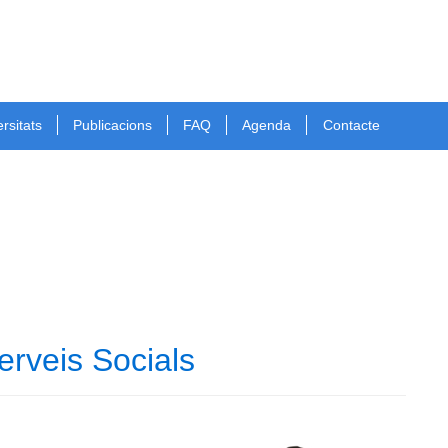
rsitats
Publicacions
FAQ
Agenda
Contacte
erveis Socials