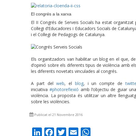
El congrés a la xarxa
El II Congrés de Serveis Socials ha estat organitzat p
Col·legi d’Educadores i Educadors Socials de Catalunya,
i el Col·legi de Pedagogs de Catalunya.
Els organitzadors van habilitar un blog en el que, de
d’opinió sobre els diferents tipus de violència amb el
les diferents novetats vinculades al congrés.
A part del
web
, el
blog
, i un compte de
twitt
iniciativa
#photoreflexió
amb l’objectiu de guiar una 
violència. La proposta és utilitzar un altre llenguat
sobre les violències.
Publicat el 21 Novembre 2016
LinkedIn
Facebook
Twitter
Email
WhatsAp