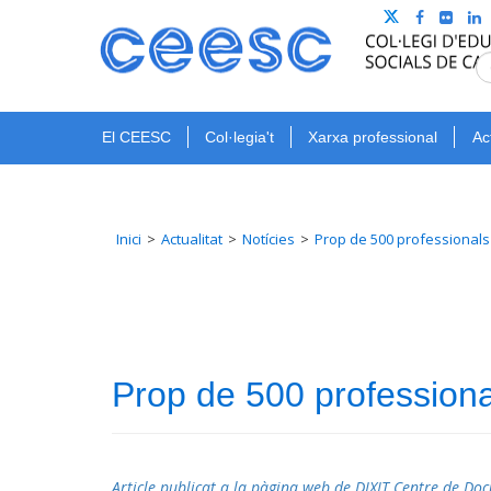
El CEESC
Col·legia't
Xarxa professional
Ac
Inici
Actualitat
Notícies
Prop de 500 professionals 
Prop de 500 professional
Article publicat a la pàgina web de DIXIT Centre de D