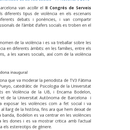
rcelona van acollir el
II Congrés de Serveis
s diferents tipus de violència en els escenaris
iferents debats i ponències, i van compartir
ssionals de l’àmbit d’afers socials es troben en el
nomen de la violència i es va treballar sobre les
cia en diferents àmbits: en les famílies, entre els
is, a les xarxes socials, així com de la violència
rodona inaugural
dona que va moderar la periodista de TV3 Fàtima
Pueyo, catedràtic de Psicologia de la Universitat
ats en Violència de la UB, i Encarna Bodelon,
 dret de la Universitat Autònoma de Barcelona i
va exposar les violències com a fet social i va
 llarg de la història, fins ara que hem deixat de
va banda, Bodelon es va centrar en les violències
ra les dones i es va mostrar critica amb l’actual
a els estereotips de gènere.