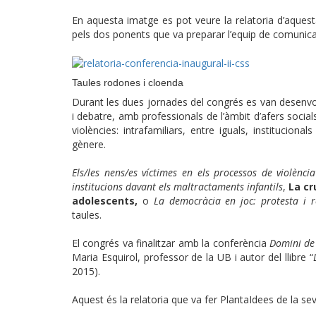
En aquesta imatge es pot veure la relatoria d’aquest
pels dos ponents que va preparar l’equip de comunic
Taules rodones i cloenda
Durant les dues jornades del congrés es van desenvo
i debatre, amb professionals de l’àmbit d’afers socials
violències: intrafamiliars, entre iguals, institucional
gènere.
Els/les nens/es víctimes en els processos de violència
institucions davant els maltractaments infantils
,
La cr
adolescents,
o
La democràcia en joc: protesta i r
taules.
El congrés va finalitzar amb la conferència
Domini de l
Maria Esquirol, professor de la UB i autor del llibre “
2015).
Aquest és la relatoria que va fer PlantaIdees de la sev