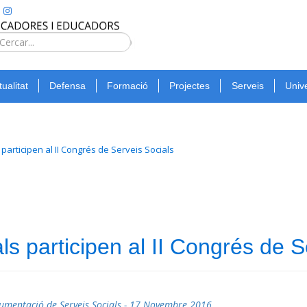
Type 2 or
more
Cerca
characters
for
tualitat
Defensa
Formació
Projectes
Serveis
Unive
results.
participen al II Congrés de Serveis Socials
s participen al II Congrés de S
ocumentació de Serveis Socials - 17 Novembre 2016