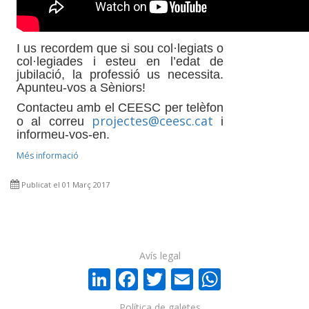
​I us recordem que si sou col·legiats o
col·legiades i esteu en l’edat de
jubilació, la professió us necessita.
Apunteu-vos a Sèniors!
Contacteu amb el CEESC per telèfon
projectes@ceesc.cat
o al correu
i
informeu-vos-en.
Més informació
Publicat el 01 Març 2017
Avís legal
LinkedIn
Facebook
Twitter
Email
WhatsA
Política de galetes