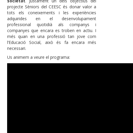
societat
. Justament un dels objectius del
projecte Sèniors del CEESC és donar valor a
tots els coneixements i les experiències
adquirides en el desenvolupament
professional quotidià als companys i
companyes que encara es troben en actiu. I
més quan en una professió tan jove com
l’Educació Social, això és fa encara més
necessari.​
Us animem a veure el programa: