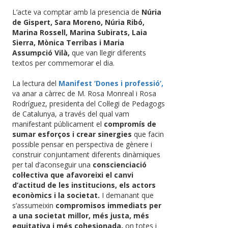
L’acte va comptar amb la presencia de
Núria
de Gispert, Sara Moreno, Núria Ribó,
Marina Rossell, Marina Subirats, Laia
Sierra, Mònica Terribas i Maria
Assumpció Vilà,
que van llegir diferents
textos per commemorar el dia.
La lectura del
Manifest ‘Dones i professió’,
va anar a càrrec de M. Rosa Monreal i Rosa
Rodríguez, presidenta del Col·legi de Pedagogs
de Catalunya, a través del qual vam
manifestant públicament el
compromís de
sumar esforços i crear sinergies
que facin
possible pensar en perspectiva de gènere i
construir conjuntament diferents dinàmiques
per tal d’aconseguir una
conscienciació
col·lectiva que afavoreixi el canvi
d’actitud de les institucions, els actors
econòmics i la societat.
I demanant que
s’assumeixin
compromisos immediats per
a una societat millor, més justa, més
equitativa i més cohesionada,
on totes i