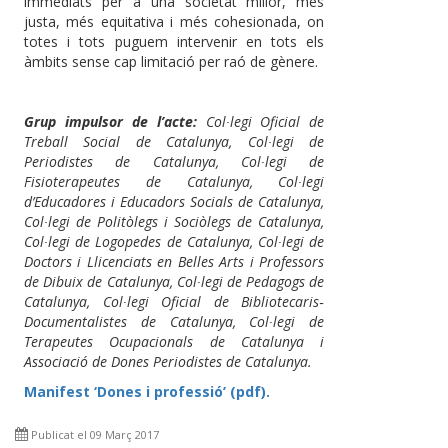
immediats per a una societat millor, més
justa, més equitativa i més cohesionada, on
totes i tots puguem intervenir en tots els
àmbits sense cap limitació per raó de gènere.
Grup impulsor de l’acte:
Col∙legi Oficial de
Treball Social de Catalunya, Col∙legi de
Periodistes de Catalunya, Col∙legi de
Fisioterapeutes de Catalunya, Col∙legi
d’Educadores i Educadors Socials de Catalunya,
Col∙legi de Politòlegs i Sociòlegs de Catalunya,
Col∙legi de Logopedes de Catalunya, Col∙legi de
Doctors i Llicenciats en Belles Arts i Professors
de Dibuix de Catalunya, Col∙legi de Pedagogs de
Catalunya, Col∙legi Oficial de Bibliotecaris‐
Documentalistes de Catalunya, Col∙legi de
Terapeutes Ocupacionals de Catalunya i
Associació de Dones Periodistes de Catalunya.
Manifest ‘Dones i professió’ (pdf).
Publicat el 09 Març 2017