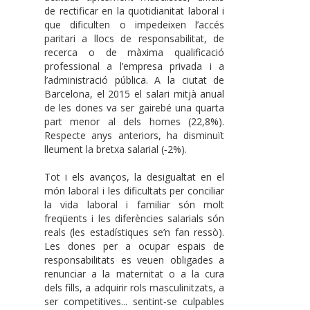
de rectificar en la quotidianitat laboral i
que dificulten o impedeixen l’accés
paritari a llocs de responsabilitat, de
recerca o de màxima qualificació
professional a l’empresa privada i a
l’administració pública. A la ciutat de
Barcelona, el 2015 el salari mitjà anual
de les dones va ser gairebé una quarta
part menor al dels homes (22,8%).
Respecte anys anteriors, ha disminuït
lleument la bretxa salarial (‐2%).
Tot i els avanços, la desigualtat en el
món laboral i les dificultats per conciliar
la vida laboral i familiar són molt
freqüents i les diferències salarials són
reals (les estadístiques se’n fan ressò).
Les dones per a ocupar espais de
responsabilitats es veuen obligades a
renunciar a la maternitat o a la cura
dels fills, a adquirir rols masculinitzats, a
ser competitives... sentint‐se culpables