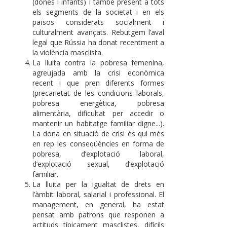
(dones i infants) i també present a tots
els segments de la societat i en els
països considerats socialment i
culturalment avançats. Rebutgem l’aval
legal que Rússia ha donat recentment a
la violència masclista.
La lluita contra la pobresa femenina,
agreujada amb la crisi econòmica
recent i que pren diferents formes
(precarietat de les condicions laborals,
pobresa energètica, pobresa
alimentària, dificultat per accedir o
mantenir un habitatge familiar digne...).
La dona en situació de crisi és qui més
en rep les conseqüències en forma de
pobresa, d’explotació laboral,
d’explotació sexual, d’explotació
familiar.
La lluita per la igualtat de drets en
l’àmbit laboral, salarial i professional. El
management, en general, ha estat
pensat amb patrons que responen a
actituds típicament masclistes, difícils