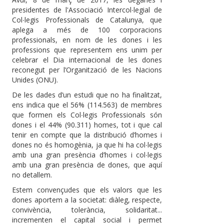
presidentes de l'Associació Intercol∙legial de
Col∙legis Professionals de Catalunya, que
aplega a més de 100 corporacions
professionals, en nom de les dones i les
professions que representem ens unim per
celebrar el Dia internacional de les dones
reconegut per l’Organització de les Nacions
Unides (ONU).
De les dades d’un estudi que no ha finalitzat,
ens indica que el 56% (114.563) de membres
que formen els Col∙legis Professionals són
dones i el 44% (90.311) homes, tot i que cal
tenir en compte que la distribució d’homes i
dones no és homogènia, ja que hi ha col∙legis
amb una gran presència d’homes i col∙legis
amb una gran presència de dones, que aquí
no detallem.
Estem convençudes que els valors que les
dones aportem a la societat: diàleg, respecte,
convivència, tolerància, solidaritat...
incrementen el capital social i permet