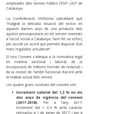
empleades dels Serveis Públics FESP- UGT de
Catalunya.
La Confederació n’informa subratllant que
“malgrat la delicada situació del sector en
aquests darrers anys de crisi producte dels
ajustos pressupostaris en els serveis orientats
a l’acció social a Catalunya, hem fet un esforç
per assolir un acord que permeti disposar d’un
marc regulador actualitzat”.
El nou Conveni s'adequa a la normativa legal
en matèria sectorial i laboral; de la
incorporació de millores formals de redactat; i
de la revisió de l’àmbit funcional d’acord amb
la realitat actual dels serveis.
Les quatre grans novetats del conveni són:
Increment salarial del 1,2 % en els
dos anys de vigència del conveni
(2017-2018).
Per a l’any 2017:
increment del + 0.4 % amb caràcter
retroactiu a 1 de gener de 2017; i per a