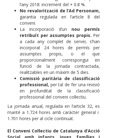
l’any 2018: increment del + 0.8 %.
No revalorització de l’Ad Personam,
garantia regulada en l’article 8 del
conveni.
La incorporació d’un
nou permís
retribuït per assumptes propis.
Per
a cada any complet de servei, s’han
incorporat 24 hores de permís per
assumptes propis, o el que
proporcionalment correspongui en
funció de la jornada contractada,
realitzables en un màxim de 5 dies.
Comissió paritària de classificació
professional,
per tal de fer una revisió
en profunditat de la classificació
professional del conveni col·lectiu.
La jornada anual, regulada en l’article 32, es
manté a 1.724 hores amb caràcter general i
1.701 hores per al cicle continuat.
El Conveni Col·lectiu de Catalunya d’Acció
Social amb infants, joves, famílies i