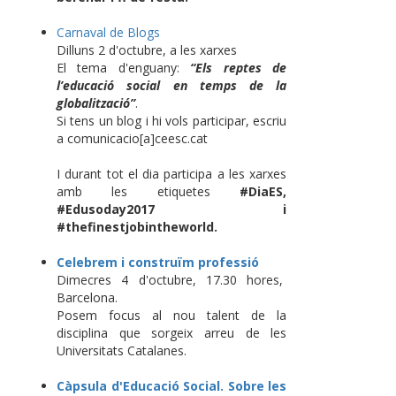
Carnaval de Blogs
Dilluns 2 d'octubre, a les xarxes
El tema d'enguany:
“Els reptes de
l’educació social en temps de la
globalització”
.
Si tens un blog i hi vols participar, escriu
a comunicacio[a]ceesc.cat
I durant tot el dia participa a les xarxes
amb les etiquetes
#DiaES,
#Edusoday2017 i
#thefinestjobintheworld.
Celebrem i construïm professió
Dimecres 4 d'octubre, 17.30 hores,
Barcelona.
Posem focus al nou talent de la
disciplina que sorgeix arreu de les
Universitats Catalanes.
Càpsula d'Educació Social. Sobre les