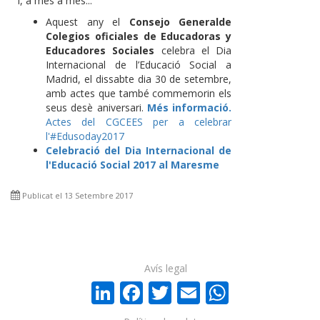
I, a més a més...
Aquest any el
Consejo Generalde
Colegios oficiales de Educadoras y
Educadores Sociales
celebra el Dia
Internacional de l’Educació Social a
Madrid, el dissabte dia 30 de setembre,
amb actes que també commemorin els
seus desè aniversari.
Més informació.
A
ctes del CGCEES per a celebrar
l'#Edusoday2017
Celebració del Dia Internacional de
l'Educació Social 2017 al Maresme
Publicat el 13 Setembre 2017
Avís legal
LinkedIn
Facebook
Twitter
Email
WhatsA