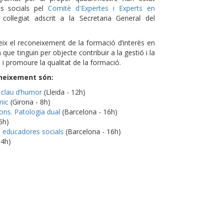
is socials pel
Comitè d'Expertes i Experts en
col·legiat adscrit a la Secretaria General del
ix el reconeixement de la formació d’interès en
que tinguin per objecte contribuir a la gestió i la
 i promoure la qualitat de la formació.
oneixement són:
n clau d’humor
(Lleida - 12h)
mic
(Girona - 8h)
ions. Patologia dual
(Barcelona - 16h)
6h)
 i educadores socials
(Barcelona - 16h)
 4h)