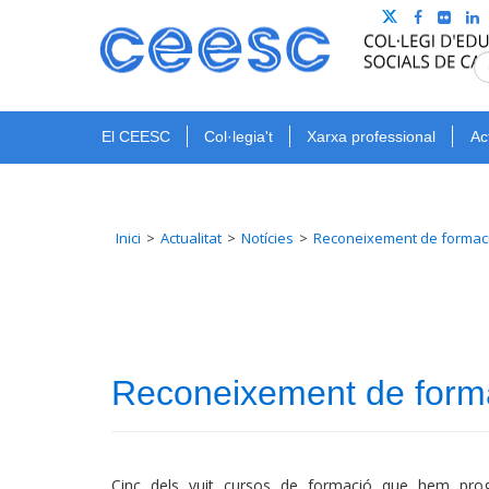
El CEESC
Col·legia't
Xarxa professional
Ac
Inici
Actualitat
Notícies
Reconeixement de formació 
Reconeixement de formac
Cinc dels vuit cursos de formació que hem prog