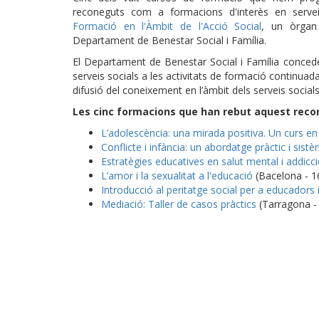
reconeguts com a formacions d'interès en serve
Formació en l'Àmbit de l'Acció Social
, un òrgan 
Departament de Benestar Social i Família.
El Departament de Benestar Social i Família concede
serveis socials a les activitats de formació continuada 
difusió del coneixement en l’àmbit dels serveis socials
Les cinc formacions que han rebut aquest rec
L’adolescència: una mirada positiva. Un curs e
Conflicte i infància: un abordatge pràctic i sistè
Estratègies educatives en salut mental i addicc
L’amor i la sexualitat a l'educació
(Bacelona - 1
Introducció al peritatge social per a educadors
Mediació: Taller de casos pràctics
(Tarragona -