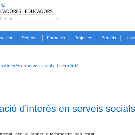
Type 2 or
more
Cerca
characters
for
tualitat
Defensa
Formació
Projectes
Serveis
Unive
results.
d'interès en serveis socials - Hivern 2018
ió d'interès en serveis socials
ramat per al proper quadrimestre han estat