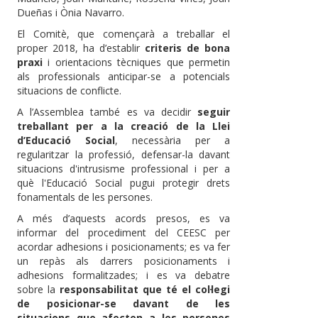
Dueñas i Ònia Navarro.
El Comitè, que començarà a treballar el
proper 2018, ha d’establir
criteris de bona
praxi
i orientacions tècniques que permetin
als professionals anticipar-se a potencials
situacions de conflicte.
A l’Assemblea també es va decidir
seguir
treballant per a la creació de la Llei
d’Educació Social
, necessària per a
regularitzar la professió, defensar-la davant
situacions d'intrusisme professional i per a
què l'Educació Social pugui protegir drets
fonamentals de les persones.
A més d’aquests acords presos, es va
informar del procediment del CEESC per
acordar adhesions i posicionaments; es va fer
un repàs als darrers posicionaments i
adhesions formalitzades; i es va debatre
sobre la
responsabilitat que té el col·legi
de posicionar-se davant de les
situacions que afecten a les persones