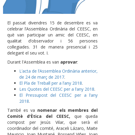
El passat divendres 15 de desembre es va
celebrar l’Assemblea Ordinària del CEESC, en
què van participar un amic del CEESC, en
qualitat d’observador i 56 persones
col·legiades. 31 de manera presencial i 25
delegant el seu vot. I.
Durant l'Assemblea es van
aprovar
:
L’acta de l’Assemblea Ordinària anterior,
de 24 de març de 2017
.
El Pla de Treball per a l’any 2018
.
Les Quotes del CEESC per a l’any 2018
.
El Pressupost del CEESC per a l’any
2018
.
També es va
nomenar els membres del
Comitè d'Ètica del CEESC,
que queda
compost per Jesús Vilar, que serà el
coordinador del comité, Araceli Lázaro, Maite
Mauricio, Joan Muntané, Rossend Viñes, Joan