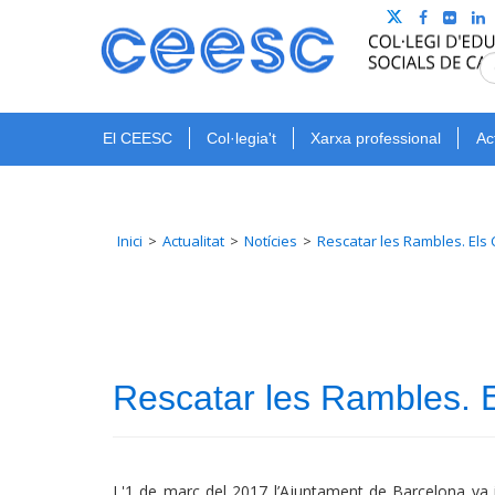
El CEESC
Col·legia't
Xarxa professional
Ac
Inici
Actualitat
Notícies
Rescatar les Rambles. Els 
Rescatar les Rambles. E
L'1 de març del 2017 l’Ajuntament de Barcelona va im