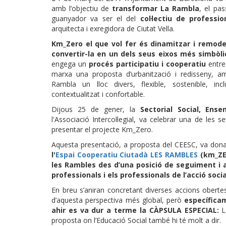
amb l’objectiu de
transformar La Rambla
, el pa
guanyador va ser el del
col·lectiu de professi
arquitecta i exregidora de Ciutat Vella.
Km_Zero el que vol fer és dinamitzar i remodel
convertir-la en un dels seus eixos més simbòl
engega un
procés participatiu i cooperatiu
entre 
marxa una proposta d’urbanització i redisseny, 
Rambla un lloc divers, flexible, sostenible, inclu
contextualitzat i confortable.
Dijous 25 de gener, la
Sectorial Social, Ens
l'Associació Intercol·legial, va celebrar una de les
presentar el projecte Km_Zero.
Aquesta presentació, a proposta del CEESC, va dona
l'
Espai Cooperatiu Ciutadà LES RAMBLES
(km_ZE
les Rambles des d’una posició de seguiment i 
professionals i els professionals de l’acció social
En breu s’aniran concretant diverses accions oberte
d’aquesta perspectiva més global, però
específica
ahir es va dur a terme la CÀPSULA ESPECIAL:
L
proposta on l’Educació Social també hi té molt a dir.