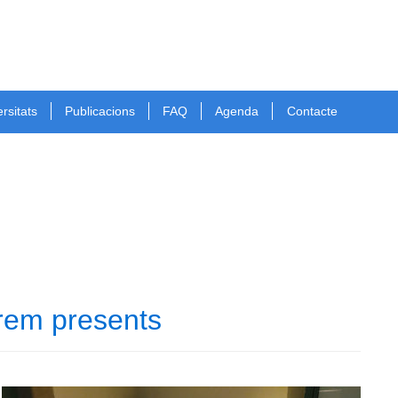
rsitats
Publicacions
FAQ
Agenda
Contacte
erem presents