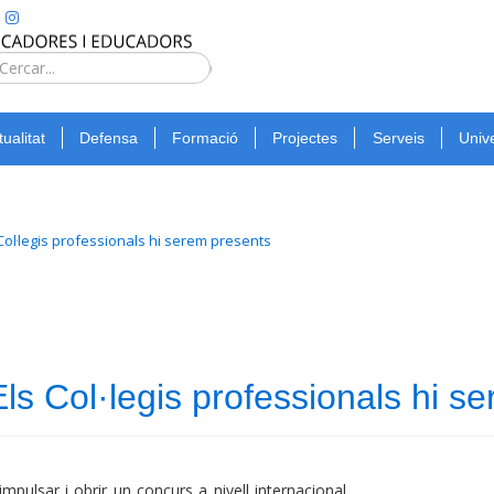
Type 2 or
more
Cerca
characters
for
tualitat
Defensa
Formació
Projectes
Serveis
Unive
results.
Col·legis professionals hi serem presents
ls Col·legis professionals hi s
pulsar i obrir un concurs a nivell internacional