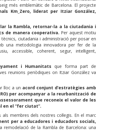
sseig més emblemàtic de Barcelona. El projecte
onals Km_Zero, liderat per Itziar González,
ar la Rambla, retornar-la a la ciutadania i
ics de manera cooperativa.
Per aquest motiu
tècnics, ciutadania i administració per posar en
amb una metodologia innovadora per fer de la
siu, accessible, coherent, segur, intel·ligent,
enyament i Humanitats
que forma part de
 seves reunions periòdiques on Itziar González va
r lloc a un
acord conjunt d’estratègies amb
RO)
per acompanyar a la reurbanització de
assessorament que reconeix el valor de les
 en el “fer ciutat”.
s als membres dels nostres col·legis. En el marc
ment per a educadores i educadors socials,
a remodelació de la Rambla de Barcelona: una