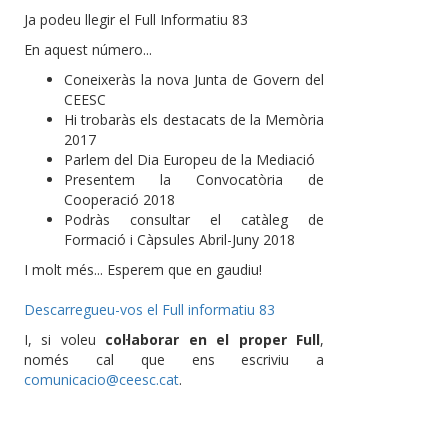
Ja podeu llegir el Full Informatiu 83
En aquest número...
Coneixeràs la nova Junta de Govern del
CEESC
Hi trobaràs els destacats de la Memòria
2017
Parlem del Dia Europeu de la Mediació
Presentem la Convocatòria de
Cooperació 2018
Podràs consultar el catàleg de
Formació i Càpsules Abril-Juny 2018
I molt més... Esperem que en gaudiu!
Descarregueu-vos el Full informatiu 83
I, si voleu
col·laborar en el proper Full
,
només cal que ens escriviu a
comunicacio@ceesc.cat
.