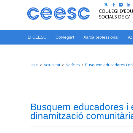
El CEESC
Col·legia't
Xarxa professional
Ac
Inici
Actualitat
Notícies
Busquem educadores i educ
Busquem educadores i ed
dinamització comunitàri