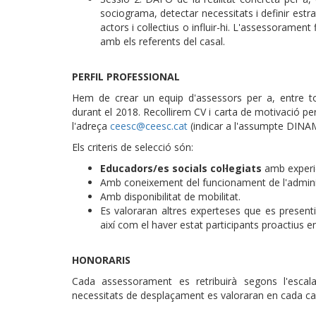
sociograma, detectar necessitats i definir estr
actors i col·lectius o influir-hi. L'assessoramen
amb els referents del casal.
PERFIL PROFESSIONAL
Hem de crear un equip d'assessors per a, entre to
durant el 2018. Recollirem CV i carta de motivació pe
l'adreça
ceesc@ceesc.cat
(indicar a l'assumpte DI
Els criteris de selecció són:
Educadors/es socials col·legiats
amb experiè
Amb coneixement del funcionament de l'admini
Amb disponibilitat de mobilitat.
Es valoraran altres experteses que es presenti
així com el haver estat participants proactius en
HONORARIS
Cada assessorament es retribuirà segons l'escal
necessitats de desplaçament es valoraran en cada ca