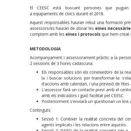
El CEESC està buscant persones que pugui
a equipaments de cívics durant el 2018.
Aquest responsables hauran rebut una formació prèv
assessors/es hauran de donar les
eines necessàries
comptem amb les
eines i protocols
que hem creat du
METODOLOGIA
Acompanyament i assessorament pràctic a la persona
2 sessions de 3 hores cadascuna.
Els responsables són els coneixedors de la real
la i buscar solucions per transformar-la: s'
d'accions amb calendari, i una previsió de fites a
L'assessor farà un contacte previ amb el cent
amb els indicadors i guió facilitat pel CEESC.
Posteriorment s'enviarà un qüestionari on line a
Continguts:
Sessió 1: Conèixer la realitat concreta del cen
agents implicats i les relacions entre aquests.
Sessió 2: DAFO de la realitat concreta per a