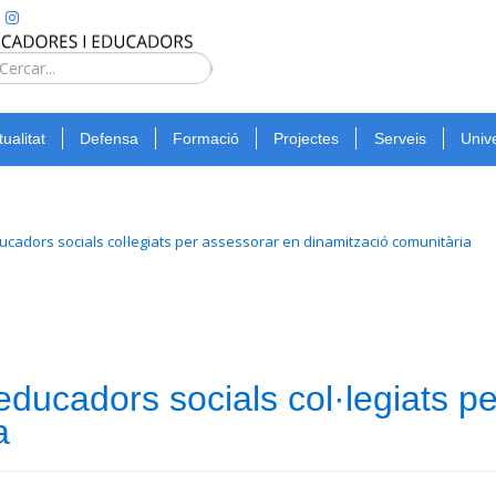
Type 2 or
more
Cerca
characters
for
tualitat
Defensa
Formació
Projectes
Serveis
Unive
results.
adors socials col·legiats per assessorar en dinamització comunitària
ucadors socials col·legiats p
a