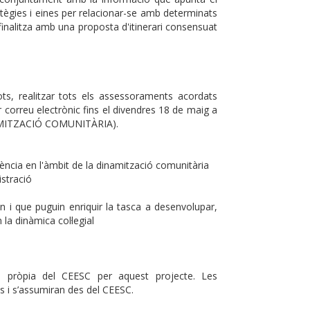
atègies i eines per relacionar-se amb determinats
t finalitza amb una proposta d'itinerari consensuat
ts, realitzar tots els assessoraments acordats
r correu electrònic fins el divendres 18 de maig a
NAMITZACIÓ COMUNITÀRIA).
ncia en l'àmbit de la dinamització comunitària
stració
n i que puguin enriquir la tasca a desenvolupar,
 la dinàmica col·legial
a pròpia del CEESC per aquest projecte. Les
s i s’assumiran des del CEESC.