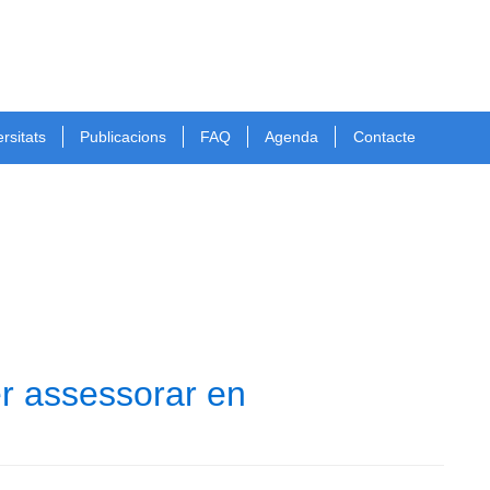
rsitats
Publicacions
FAQ
Agenda
Contacte
er assessorar en