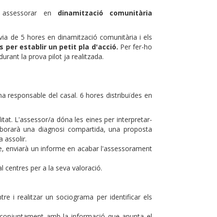
n assessorar en
dinamització comunitària
ia de 5 hores en dinamització comunitària i els
 per establir un petit pla d'acció.
Per fer-ho
rant la prova pilot ja realitzada.
 responsable del casal. 6 hores distribuïdes en
itat. L'assessor/a dóna les eines per interpretar-
elaborarà una diagnosi compartida, una proposta
 assolir.
re, enviarà un informe en acabar l'assessorament
l centres per a la seva valoració.
tre i realitzar un sociograma per identificar els
, conjuntament amb la informació que apunta el