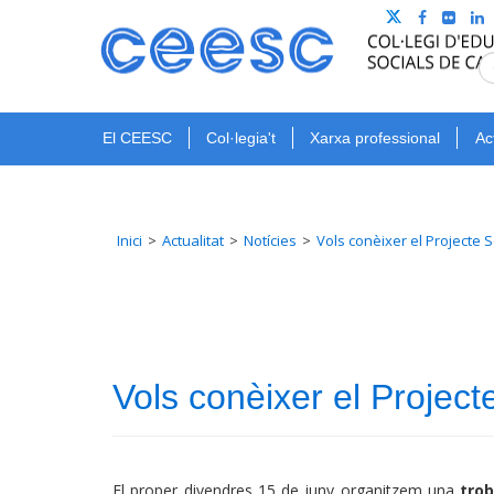
El CEESC
Col·legia't
Xarxa professional
Ac
Inici
Actualitat
Notícies
Vols conèixer el Projecte 
Vols conèixer el Project
El proper divendres 15 de juny organitzem una
trob