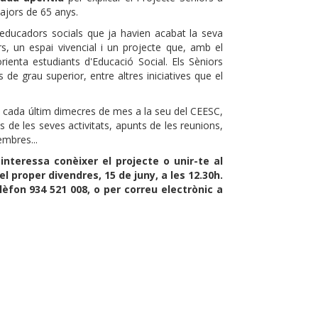
majors de 65 anys.
 educadors socials que ja havien acabat la seva
rs, un espai vivencial i un projecte que, amb el
orienta estudiants d'Educació Social. Els Sèniors
 de grau superior, entre altres iniciatives que el
n cada últim dimecres de mes a la seu del CEESC,
os de les seves activitats, apunts de les reunions,
embres...
'interessa conèixer el projecte o unir-te al
l proper divendres, 15 de juny, a les 12.30h.
lèfon 934 521 008, o per correu electrònic a