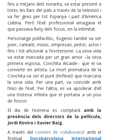
fins a mitjans dels noranta, va estar present a
totes les llars del país a través de la televisió i
va fer gires per tot Espanya i part d’Amèrica
Llatina. Però l’èxit professional amagava el
que passava lluny dels focus, en la intimitat.
Personatge polifacètic, Eugenio també va ser
joier, cantant, músic, empresari, pintor, actor i
fins i tot aficionat a l’esoterisme. La seva vida
va estar marcada per un gran amor –la seva
primera esposa, Conchita Alcaide– que el va
convertir en artista. La mort prematura de la
Conchita va ser el punt d’inflexió que marcaria
la seva vida. Per una part, va coincidir amb
l’inici de l’èxit. Per l’altra, es va apoderar d’ell
una tristesa infinita que el portaria a un pou
de foscor.
El dia de l’estrena es comptarà
amb la
presència dels directors de la pel·lícula,
Jordi Rovira i Xavier Baig.
A través del
conveni de col·laboració
amb el
festival
Docsbarcelona International