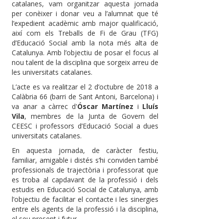
catalanes, vam organitzar aquesta jornada
per conèixer i donar veu a l’alumnat que té
l’expedient acadèmic amb major qualificació,
així com els Treballs de Fi de Grau (TFG)
d’Educació Social amb la nota més alta de
Catalunya. Amb l’objectiu de posar el focus al
nou talent de la disciplina que sorgeix arreu de
les universitats catalanes.
L’acte es va realitzar el 2 d’octubre de 2018 a
Calàbria 66 (barri de Sant Antoni, Barcelona) i
va anar a càrrec d'
Óscar Martínez
i
Lluís
Vila
, membres de la Junta de Govern del
CEESC i professors d’Educació Social a dues
universitats catalanes.
En aquesta jornada, de caràcter festiu,
familiar, amigable i distés s’hi conviden també
professionals de trajectòria i professorat que
es troba al capdavant de la professió i dels
estudis en Educació Social de Catalunya, amb
l’objectiu de facilitar el contacte i les sinergies
entre els agents de la professió i la disciplina,
el seu present i futur.