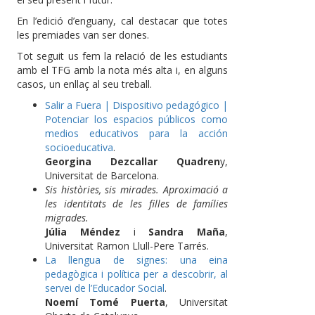
En l’edició d’enguany, cal destacar que totes
les premiades van ser dones.
Tot seguit us fem la relació de les estudiants
amb el TFG amb la nota més alta i, en alguns
casos, un enllaç al seu treball.
Salir a Fuera | Dispositivo pedagógico |
Potenciar los espacios públicos como
medios educativos para la acción
socioeducativa
.
Georgina Dezcallar Quadren
y,
Universitat de Barcelona.
Sis històries, sis mirades. Aproximació a
les identitats de les filles de famílies
migrades.
Júlia Méndez
i
Sandra Maña
,
Universitat Ramon Llull-Pere Tarrés.
La llengua de signes: una eina
pedagògica i política per a descobrir, al
servei de l’Educador Social
.
Noemí Tomé Puerta
, Universitat