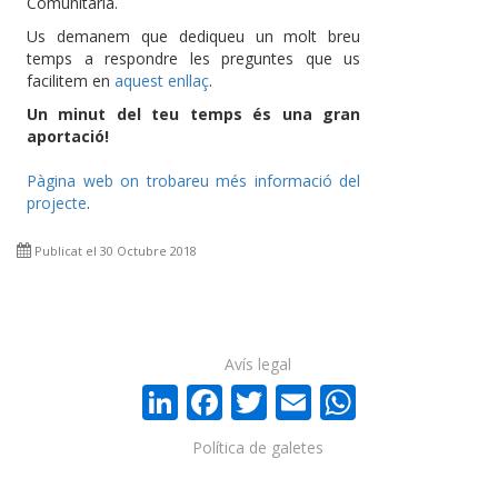
Comunitària.
Us demanem que dediqueu un molt breu
temps a respondre les preguntes que us
facilitem en
aquest enllaç
.
Un minut del teu temps és una gran
aportació!
Pàgina web on trobareu més informació del
projecte
.
Publicat el 30 Octubre 2018
Avís legal
LinkedIn
Facebook
Twitter
Email
WhatsA
Política de galetes